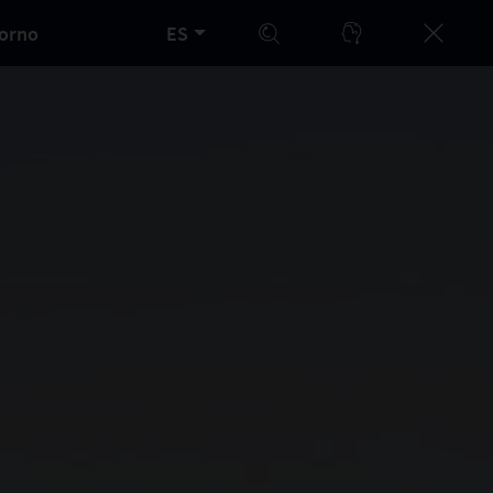
orno
ES