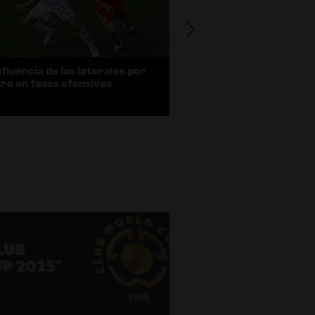
nfluencia de los laterales por
La figura emergente d
ro en fases ofensivas
por dentro