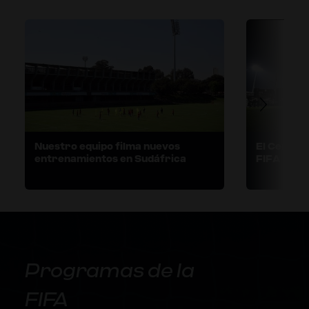
Nuestro equipo filma nuevos
El Centro 
entrenamientos en Sudáfrica
FIFA ofre
completa 
Femenina d
Nueva Ze
Programas de la
FIFA