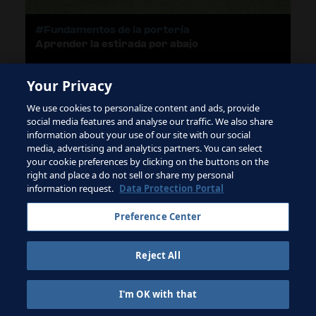
#Fundamentos de la portería
Aprender la estirada por abajo
1
Your Privacy
We use cookies to personalize content and ads, provide
CARGAR MÁS
social media features and analyse our traffic. We also share
information about your use of our site with our social
media, advertising and analytics partners. You can select
your cookie preferences by clicking on the buttons on the
right and place a do not sell or share my personal
Términos de servicio
information request.
Data Protection Portal
Contacta con la FIFA
Preference Center
Suscríbete al boletín
Reject All
Copyright ⓒ 1994 - 2026 Fifa.
Reservados todos los derechos.
I'm OK with that