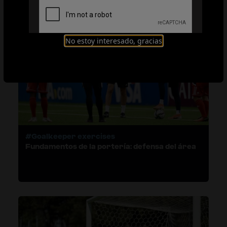
No estoy interesado, gracias
#Goalkeeper exercises
Fundamentos de la portería: defensa del área