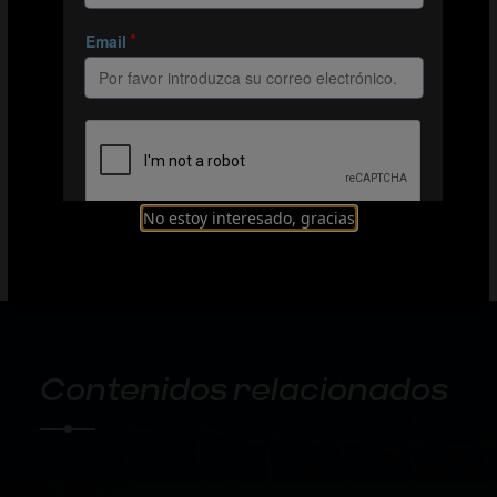
1
2
3
4
5
No estoy interesado, gracias
The site is protected by reCAPTCHA and the Google
Privacy Policy
and
Terms of Service
apply.
Contenidos relacionados