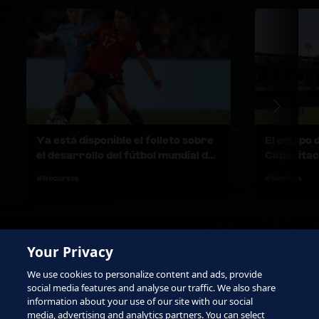
Ya está disponible el folleto sobre
El equipo 
el desarrollo del fútbol mundial de
Capacitaci
2024
nuevas se
#Recursos
#Noticias
en Sudáfr
Your Privacy
We use cookies to personalize content and ads, provide
social media features and analyse our traffic. We also share
information about your use of our site with our social
media, advertising and analytics partners. You can select