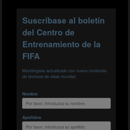
Para el lanzamiento del FIFA Training Centre en estos
dos idiomas, ya se ha traducido una buena parte del
contenido existente en inglés, y en las próximas
semanas se añadirá aún más. De acuerdo con los
objetivos globales del Centro de Formación de la FIFA,
en el futuro se desarrollarán cada vez más sesiones de
formación con entrenadores de habla hispana y
francesa. Este proceso ya ha comenzado.
Pero eso no es todo. Pronto lanzaremos nuestra
sección dedicada a la Copa Mundial de la FIFA Qatar
2022™ para ofrecerte todo el análisis técnico que
puedas desear durante el mayor evento deportivo que
existe. También tenemos más proyectos en
preparación.
Vuelve regularmente para saber más.
VALORA TU EXPERIENCIA