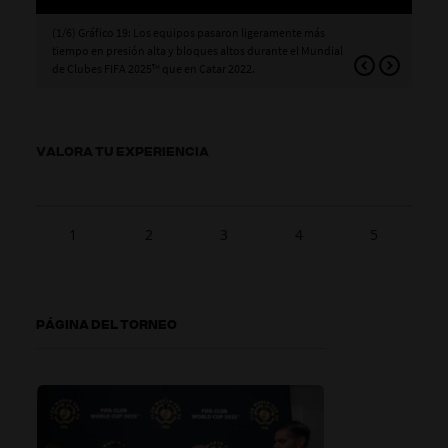
(1/6) Gráfico 19: Los equipos pasaron ligeramente más
(2/
tiempo en presión alta y bloques altos durante el Mundial
equ
de Clubes FIFA 2025™ que en Catar 2022.
VALORA TU EXPERIENCIA
1
2
3
4
5
PÁGINA DEL TORNEO