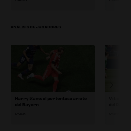
21-7-2025
21-7-2025
ANÁLISIS DE JUGADORES
Harry Kane: el portentoso ariete
Vitinha: e
del Bayern
del París
8-7-2025
8-7-2025