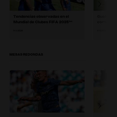
Tendencias observadas en el
Guardamet
Mundial de Clubes FIFA 2025™
corto
5-1-2026
5-1-2026
MESAS REDONDAS