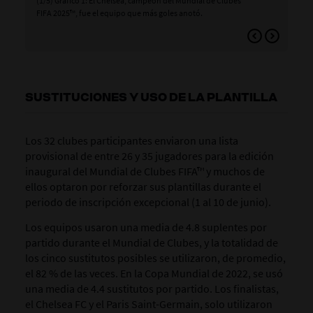
(1/5) Gráfico 1: El Chelsea, campeón del Mundial de Clubes
(2/
FIFA 2025™, fue el equipo que más goles anotó.
Mun
gol.
SUSTITUCIONES Y USO DE LA PLANTILLA
Los 32 clubes participantes enviaron una lista
provisional de entre 26 y 35 jugadores para la edición
inaugural del Mundial de Clubes FIFA™ y muchos de
ellos optaron por reforzar sus plantillas durante el
periodo de inscripción excepcional (1 al 10 de junio).
Los equipos usaron una media de 4.8 suplentes por
partido durante el Mundial de Clubes, y la totalidad de
los cinco sustitutos posibles se utilizaron, de promedio,
el 82 % de las veces. En la Copa Mundial de 2022, se usó
una media de 4.4 sustitutos por partido. Los finalistas,
el Chelsea FC y el Paris Saint-Germain, solo utilizaron