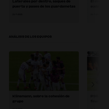
Laterales por dentro, saques de
El impacto
puerta y pases de los guardametas
sudameri
21-7-2025
21-7-2025
ANÁLISIS DE LOS EQUIPOS
Klinsmann, sobre la cohesión de
PSG vs. Ch
grupo
final