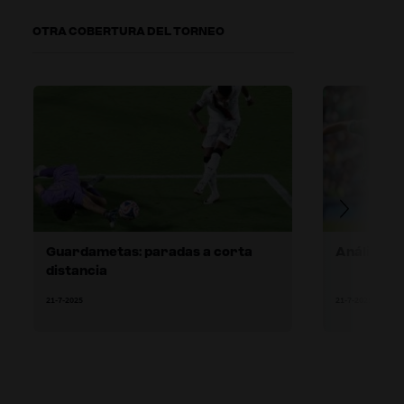
OTRA COBERTURA DEL TORNEO
Guardametas: paradas a corta
Análisis d
distancia
21-7-2025
21-7-2025