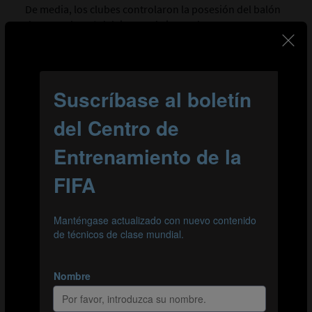
De media, los clubes controlaron la posesión del balón
durante el 52 % del tiempo de juego, lo que supone un
descenso del 1 % con respecto a 2022. Por el contrario,
el balón no estuvo en juego durante un promedio del
44 % del tiempo total de los partidos, mientras que en
Catar fue el 42 %.
Como indican los gráficos 12 y 13, solo siete equipos
(MCI, PSG, INT, MSU, BAY, FLA, CHE) promediaron más
del 50 % de la cuota de posesión en sus partidos. Los
dos semifinalistas vencedores, PSG (con el 63 % de
tiempo en posesión y el 31 % sin posesión), y el Chelsea
(con el 53 % de tiempo en posesión y el 41% sin
posesión) alcanzaron una media superior de cuota de
posesión durante sus partidos. Por su parte, los
semifinalistas perdedores, el Real Madrid (con el 46 %
de tiempo en posesión contra el 48 % sin posesión) y el
Fluminense (con el 43 % en posesión contra el 49 % sin
posesión) registraron promedios más abultados de
tiempo sin el balón que con él.