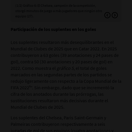
(1/2) Gráfico 6: El Chelsea, campeón de la competición,
(2/
otorgó minutos de juego a más jugadores que ningún otro
uti
equipo (27).
Participación de los suplentes en los goles
Los suplentes resultaron más desequilibrantes en el
Mundial de Clubes de 2025 que en Catar 2022. En 2025
contribuyeron a 63 goles (39 anotaciones y 24 pases de
gol), contra 50 (30 anotaciones y 20 pases de gol) en
2022. Como muestra el
gráfico 5
, el total de goles
marcados en las segundas partes de los partidos se
redujo ligeramente con respecto a la Copa Mundial de la
FIFA 2022™. Sin embargo, dado que se incrementó la
cifra de los anotados durante las prórrogas, las
sustituciones resultaron más decisivas durante el
Mundial de Clubes de 2025.
Los suplentes del Chelsea, Paris Saint-Germain y
Palmeiras contribuyeron respectivamente a seis
jugadas de gol de sus equipos (cuatro anotaciones y