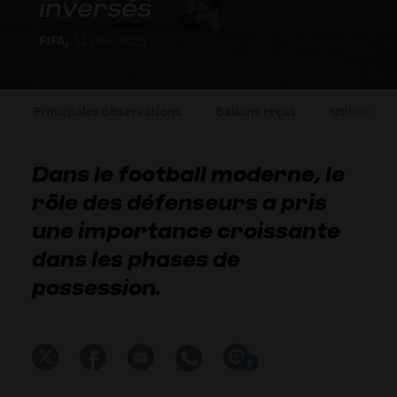
inversés
FIFA,
11 nov. 2025
Principales observations
Ballons reçus
Utilisation
Dans le football moderne, le
rôle des défenseurs a pris
une importance croissante
dans les phases de
possession.
0