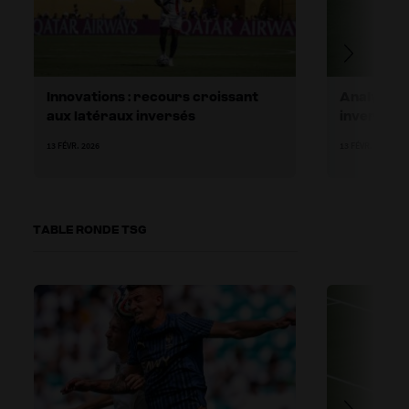
Innovations : recours croissant
Analyse du
aux latéraux inversés
inversés d
offensive
13 FÉVR. 2026
13 FÉVR. 2026
TABLE RONDE TSG