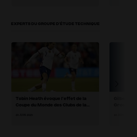
EXPERTS DU GROUPE D’ÉTUDE TECHNIQUE
Tobin Heath évoque l’effet de la
Gilberto S
Coupe du Monde des Clubs de la
Groupe d’
FIFA™ sur le football aux États-
Coupe du 
20 JUIN 2025
16 JUIN 2025
Unis
FIFA