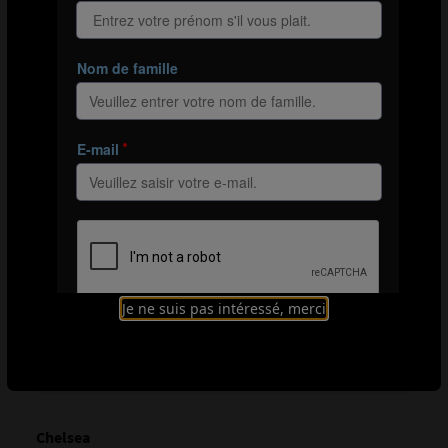
Illustration 6 : en phase de possession, les latéraux de
Manchester City ont occupé l’axe à de nombreuses reprises,
se plaçant de chaque côté de leur milieu défensif.
Les Skyblues ont démontré une construction du jeu
maîtrisée, dans laquelle les latéraux sont montés
manœuvrer dans l’axe. La vidéo ci-dessous nous montre
une série de passes courtes déstabilisant la structure
défensive de Wydad AC. La présence des latéraux au
cœur du terrain fait que les Marocains ne savent plus
qui presser et finissent par dézoner, ce qui ouvre à
Manchester City des espaces à exploiter.
Je ne suis pas intéressé, merci
Vidéo 1 : le surnombre créé par les latéraux inversés de
Manchester City près du rond central perturbe le pressing de
Wydad AC.
Chelsea