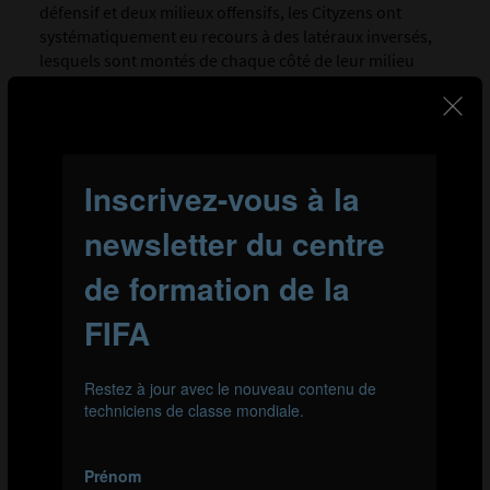
défensif et deux milieux offensifs, les Cityzens ont
systématiquement eu recours à des latéraux inversés,
lesquels sont montés de chaque côté de leur milieu
défensif en prenant la place de leurs milieux offensifs.
En exploitant ces espaces, les latéraux ont attiré leurs
adversaires dans des endroits inattendus et perturbé le
pressing adverse. Ce placement a également permis à
Manchester City de maintenir une solide couverture
défensive, puisque les latéraux pouvaient revenir
rapidement à leur rôle traditionnel de défenseurs en
cas de perte de ballon.