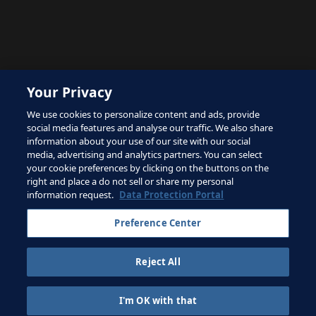
The site is protected by reCAPTCHA and the Google
Your Privacy
Privacy Policy
and
Terms of Service
apply.
We use cookies to personalize content and ads, provide
social media features and analyse our traffic. We also share
information about your use of our site with our social
media, advertising and analytics partners. You can select
your cookie preferences by clicking on the buttons on the
right and place a do not sell or share my personal
Conditions d'utilisation
information request.
Data Protection Portal
Contacter la FIFA
Preference Center
Inscrivez-vous à la newsletter
Reject All
Droits d'auteur ⓒ 1994 - 2026 Fifa.
Tous les droits sont réservés.
I'm OK with that