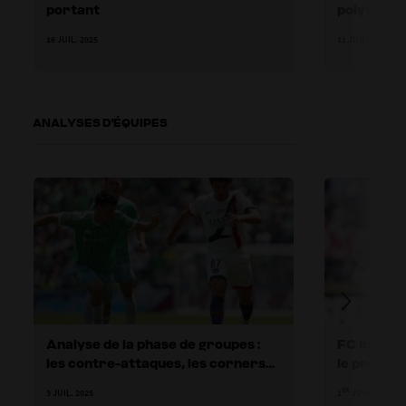
portant
polyvalen
16 JUIL. 2025
11 JUIL. 2025
ANALYSES D'ÉQUIPES
Analyse de la phase de groupes :
FC Interna
les contre-attaques, les corners
le pressin
et les latéraux à la loupe
des espac
ER
3 JUIL. 2025
1
JUIL. 2025