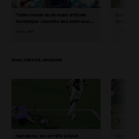
Table ronde du Groupe d'étude
Quelles so
technique : montée des latéraux,
qui presse
coups de pied de but et passes du
18 JUIL. 2025
11 JUIL. 2025
gardien
ANALYSES DE JOUEURS
Gardiens : les arrêts à bout
Vitinha : 