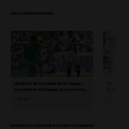
ANALYSES D'ÉQUIPES
Analyse de la phase de groupes :
FC Interna
les contre-attaques, les corners
le pressin
et les latéraux à la loupe
des espac
ER
3 JUIL. 2025
1
JUIL. 2025
EXPERTS DU GROUPE D’ÉTUDE TECHNIQUE