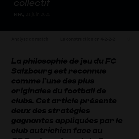
collectif
FIFA,
21 juin 2025
Analyse de match
La construction en 4-2-2-2
Un co
La philosophie de jeu du FC
Salzbourg est reconnue
comme l’une des plus
originales du football de
clubs. Cet article présente
deux des stratégies
gagnantes appliquées par le
club autrichien face au