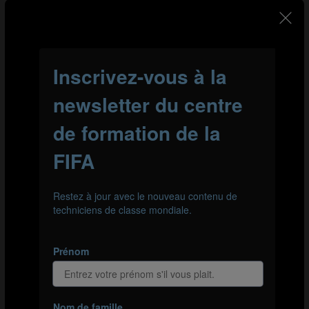
but de déstabiliser ses adversaires. Avec une telle
densité dans l’axe, la défense de Pachuca n’a jamais su
sur quel pied danser. Salzbourg l’a beaucoup étirée
dans la largeur grâce à ses latéraux, mais les attaques
sont souvent parties de combinaisons dans l’axe. Les
latéraux intervenaient au moment idéal pour
contourner le bloc mexicain et adresser des centres
d’une qualité exceptionnelle. Quand une action naît
d'une combinaison dans l’axe et qu’elle se déplace vers
un côté, le centre arrive peu après et il y a souvent du
monde à la réception.
UN CONTRE-PRESSING SINGULIER
L’organisation du FC Salzburg lorsqu’il a le ballon
s’explique par sa philosophie en cas de perte de balle.
En cas de renversement de jeu, le fait d’avoir un si grand
nombre de joueurs dans l’axe à proximité du ballon