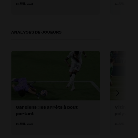
coups de pied de but et passes du
18 JUIL. 2025
11 JUIL. 2025
gardien
ANALYSES DE JOUEURS
Gardiens : les arrêts à bout
Vitinha : 
portant
polyvalen
16 JUIL. 2025
11 JUIL. 2025