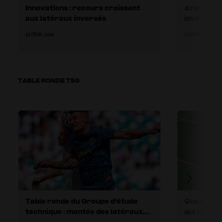
Innovations : recours croissant
Analyse du
aux latéraux inversés
inversés d
offensive
13 FÉVR. 2026
13 FÉVR. 2026
TABLE RONDE TSG
Table ronde du Groupe d'étude
Quelles so
technique : montée des latéraux,
qui presse