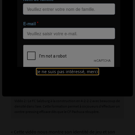
permet d’exercer un contre-pressing efficace.
« Cette équipe donne l’impression d’abolir la frontière
entre attaque et défense », explique Tobin Heath. « On
ne voit qu’un bloc qui se déplace. Pour presser
efficacement, une équipe doit d’abord soigner sa
propre organisation offensive. Certaines équipes sont
dangereuses quand elles perdent le ballon dans le
camp adverse. Cela crée un désordre passager mais on
sent les joueurs prêts à repartir à l’assaut. On le voit à
leur attitude. Trop de joueurs affichent leur déception
Je ne suis pas intéressé, merci
quand ils perdent le ballon. Ceux de Salzbourg croient
toujours pouvoir le récupérer. »
Vidéo 2 : Le FC Salzburg à la construction en 4-2-2-2 avec beaucoup de
densité dans l’axe. Cette formation permet à six joueurs d’effectuer un
contre-pressing efficace dès que le CF Pachuca récupère.
« Cette vidéo nous montre son identité de jeu et son