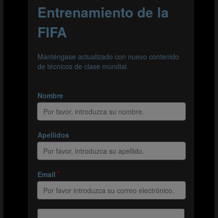
tenga el balón deberá identificar cuándo es posible
atacar hacia una de ellas. Las transiciones defensivas u
ofensivas son un componente clave del ejercicio, y los
equipos utilizarán uno de los balones situados en el
exterior de la zona después de anotarse un gol o de que
el balón salga del terreno de juego. Las transiciones
desencadenan que el equipo en posesión reaccione de
inmediato para intentar marcar aprovechando la
situación de desventaja de la defensa rival. Al tiempo,
permiten al equipo sin balón evitar contraataques
rápidos.
PLANIFICACIÓN DE LA SESIÓN