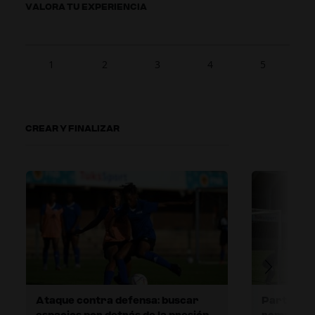
VALORA TU EXPERIENCIA
1
2
3
4
5
CREAR Y FINALIZAR
Ataque contra defensa: buscar
Partido de
espacios por detrás de la presión
romper la 