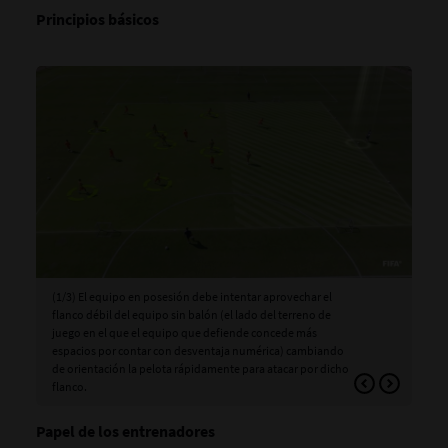
Principios básicos
(1/3) El equipo en posesión debe intentar aprovechar el
(2/3
flanco débil del equipo sin balón (el lado del terreno de
bal
juego en el que el equipo que defiende concede más
sup
espacios por contar con desventaja numérica) cambiando
nar
de orientación la pelota rápidamente para atacar por dicho
sup
flanco.
Papel de los entrenadores