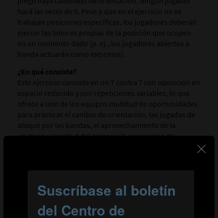
juego haya cambiado de orientación. Ningún jugador
hará las veces de 9. Pese a que en el ejercicio no se
trabajan posiciones específicas, los jugadores deberán
ejercer las labores propias de la posición que ocupen
en un momento dado (p. ej., los jugadores abiertos a
banda actuarán como extremos).
¿En qué consiste?
Este ejercicio consiste en un 7 contra 7 con oposición en
espacio reducido y con repeticiones variables, lo que
ofrece a uno de los equipos multitud de oportunidades
para practicar el cambio de orientación, las jugadas de
ataque por las bandas, el aprovechamiento de la
anchura y longitud del campo y la generación de
situaciones de superioridad numérica. Dado el
reducido tamaño de la zona del ejercicio y el número de
jugadores que participan, los carriles laterales estarán
muy poblados, lo que obligará al equipo en posesión a
cambiar de orientación el balón hacia el flanco opuesto.
Se colocarán dos porterías hacia las que dirigir los
cambios de orientación de la pelota, y el equipo que