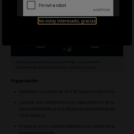
No estoy interesado, gracias
El equipo que recibe un gol puede elegir cualquier balón
del exterior de la zona del ejercicio y ponerlo en juego.
Organización
Delimitar una zona de 35 x 35 m para el ejercicio.
Colocar una miniportería en cada extremo de la
zona delimitada, a una distancia aproximada de
15 m entre sí.
Preparar unos cuantos balones a los lados de la
zona del ejercicio.