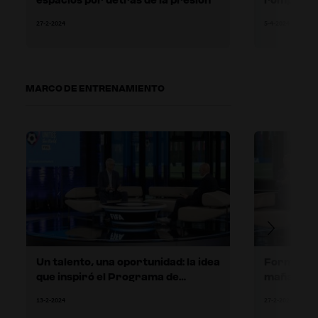
27-2-2024
5-4-2024
MARCO DE ENTRENAMIENTO
Un talento, una oportunidad: la idea
Formar a l
que inspiró el Programa de
mañana
entrenadores de talentos de la
13-2-2024
27-2-2024
FIFA