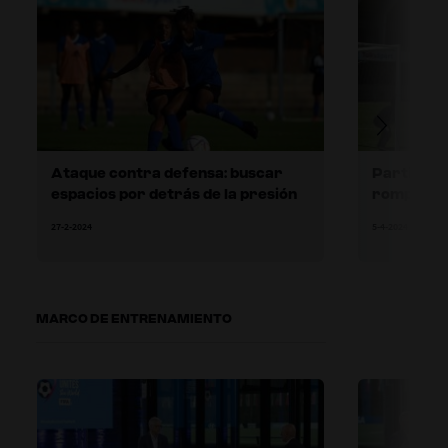
Ataque contra defensa: buscar
Partido de
espacios por detrás de la presión
romper la 
27-2-2024
5-4-2024
MARCO DE ENTRENAMIENTO