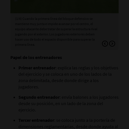
(1/4) Cuando la primera línea del bloque defensivo se
(2/
mantiene muy junta e impide avanzar por el centro, el
muy
equipo atacante debe tratar de superar la estructura rival
apr
jugando por el exterior. Los jugadores exteriores deben
hacer uso de todo el espacio disponible para superar la
primera línea.
Papel de los entrenadores
Primer entrenador
: explica las reglas y los objetivos
del ejercicio y se coloca en uno de los lados de la
zona delimitada, desde donde dirige a los
jugadores.
Segundo entrenador
: envía balones a los jugadores
desde su posición, en un lado de la zona del
ejercicio.
Tercer entrenador
: se coloca junto a la portería de
dimensiones reglamentarias, desde donde ayuda al