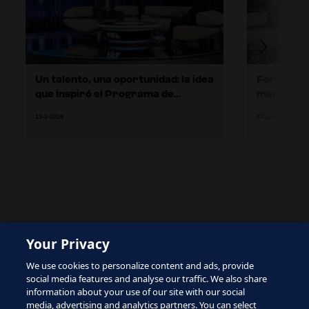
Un talento, una oportunidad: la idea
Formar a l
que inspiró el Programa de
mañana
entrenadores de talentos de la
13-2-2024
27-2-2024
FIFA
The site is protected by reCAPTCHA and the Google
Your Privacy
Privacy Policy
and
Terms of Service
apply.
We use cookies to personalize content and ads, provide
social media features and analyse our traffic. We also share
information about your use of our site with our social
media, advertising and analytics partners. You can select