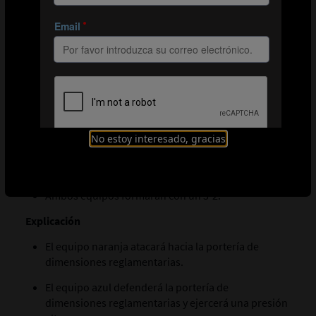
Delimitar una zona de 30 × 40 m con una línea
divisoria.
Colocar una portería de dimensiones
reglamentarias con guardameta en un extremo de
la zona delimitada.
Colocar 2 miniporterías en el otro extremo de la
zona delimitada, orientadas hacia la portería de
dimensiones reglamentarias.
No estoy interesado, gracias
Dividir el grupo en 2 equipos de 5 jugadores cada
uno (ataque contra defensa).
Ambos equipos formarán con un 3-2.
Explicación
El equipo naranja atacará hacia la portería de
dimensiones reglamentarias.
El equipo azul defenderá la portería de
dimensiones reglamentarias y ejercerá una presión