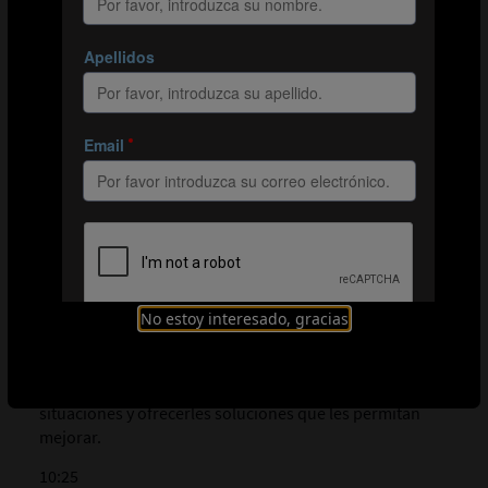
a la que se enfrentan. Wenger añade que es
fundamental tener flexibilidad a la hora de tomar
decisiones, porque los futbolistas se deben adaptar a
los cambios que se producen constantemente en torno
a ellos en el terreno de juego. En el momento en que ya
saben cómo tomar la decisión correcta y tienen el nivel
técnico suficiente para ejecutarla en el campo, los
futbolistas disponen de todo lo necesario para triunfar.
8:01
Mejorar las prestaciones de los jugadores
Además de las virtudes, también cabe analizar los
puntos débiles de los jugadores para que sigan
mejorando. Wenger afirma que, a veces, los futbolistas
No estoy interesado, gracias
saben detectar sus propios errores y corregirlos. Sin
embargo, en otras ocasiones, necesitan un experto para
analizar por qué sufren más en determinadas
situaciones y ofrecerles soluciones que les permitan
mejorar.
10:25