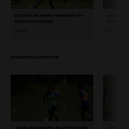
Circuito de pases: recepción del
Juego de 
balón entre líneas
avanzar
30-1-2024
30-1-2024
ASEGURAR LA POSESIÓN
Juego de posesión: 4 contra 4 más
Juego de 