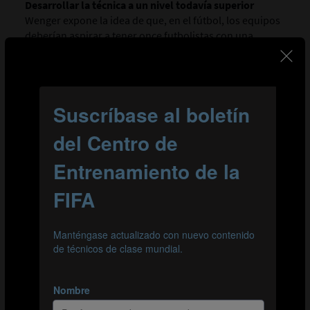
Desarrollar la técnica a un nivel todavía superior
Wenger expone la idea de que, en el fútbol, los equipos
deberían aspirar a tener once futbolistas con una
técnica perfecta. Confía en que el nivel técnico del
fútbol siga mejorando en los próximos diez años, en
particular en lo que a conducir el balón y dar pases
precisos se refiere. Cita a Lionel Messi y a Diego
Maradona como ejemplos, y sostiene que todos los
futbolistas deberían ser capaces de correr con el balón
pegado al pie y dar pases precisos y peligrosos incluso
en carrera. Wenger los considera ámbitos en los que se
debe seguir trabajando.
6:27
La relación entre la ejecución técnica y la toma de
decisiones
Wenger explica que la calidad técnica es lo que permite
a los futbolistas poner en práctica sus decisiones. Con
esto se refiere a que, antes de dar un pase o ejecutar un
remate y, en definitiva, antes de decidir qué hacer a
continuación, los jugadores deben analizar la situación