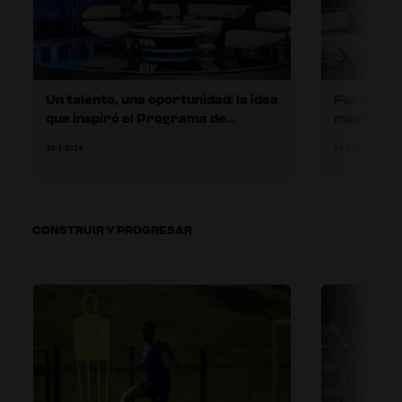
Un talento, una oportunidad: la idea
Formar a l
que inspiró el Programa de
mañana
entrenadores de talentos de la
30-1-2024
28-3-2024
FIFA
CONSTRUIR Y PROGRESAR