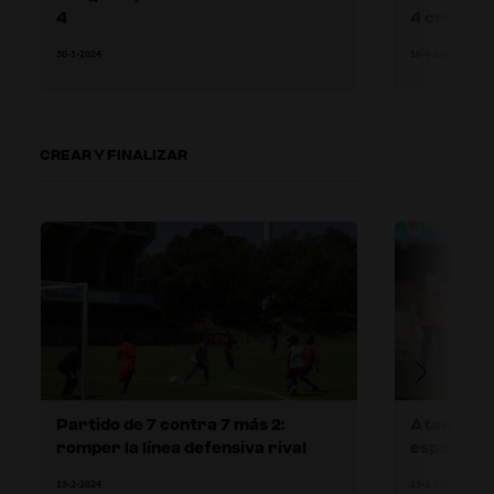
4
4 contra 
posesión 
30-1-2024
16-4-2024
CREAR Y FINALIZAR
Partido de 7 contra 7 más 2:
Ataque co
romper la línea defensiva rival
espacios p
13-2-2024
13-2-2024