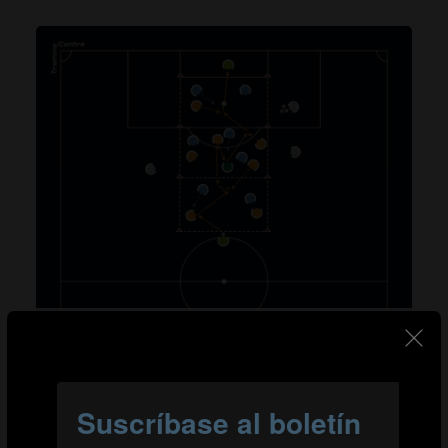
El ejercicio es un 7 contra 7 basado en la posesión y las
jugadoras no pueden salir de su zona.
Organización
Delimitar una zona de 45 x 20 m para el ejercicio.