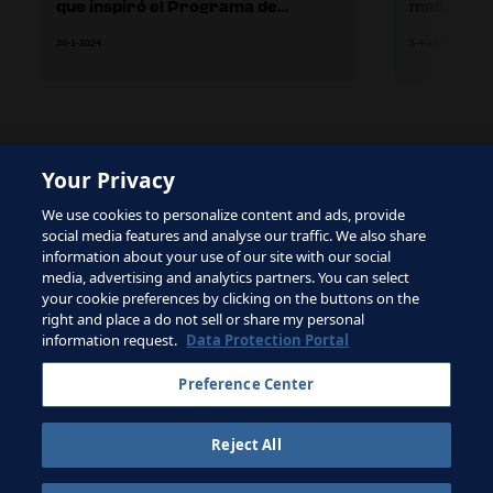
que inspiró el Programa de
mañana
entrenadores de talentos de la
30-1-2024
5-4-2024
FIFA
Your Privacy
The site is protected by reCAPTCHA and the Google
Privacy Policy
and
Terms of Service
apply.
We use cookies to personalize content and ads, provide
social media features and analyse our traffic. We also share
information about your use of our site with our social
media, advertising and analytics partners. You can select
your cookie preferences by clicking on the buttons on the
right and place a do not sell or share my personal
Términos de servicio
information request.
Data Protection Portal
Contacta con la FIFA
Preference Center
Suscríbete al boletín
Reject All
Copyright ⓒ 1994 - 2026 Fifa.
Reservados todos los derechos.