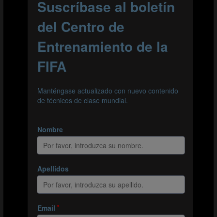
Organización
Delimitar una zona de juego de 20 x 10 metros y
dividirla en tres zonas de igual tamaño.
Distribuir a los jugadores en 2 equipos de 6
(naranjas y azules) y asignar 1 jugador neutral.
Colocar un portero en cada extremo del área de la
zona de juego.
Situar a 2 jugadores naranjas y 2 azules en cada
zona.
Explicación
El equipo con la posesión trata de mantener el
balón y avanzar desde un portero hasta el otro con
el apoyo del jugador neutral, que tiene libertad
para moverse entre las zonas.
El equipo defensor intenta recuperar el balón.