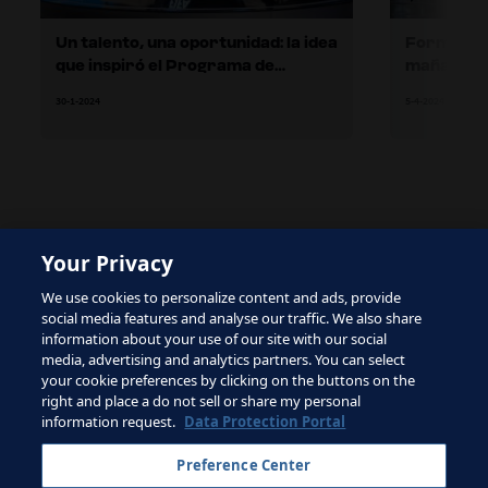
Un talento, una oportunidad: la idea
Formar a l
que inspiró el Programa de
mañana
entrenadores de talentos de la
30-1-2024
5-4-2024
FIFA
Your Privacy
The site is protected by reCAPTCHA and the Google
We use cookies to personalize content and ads, provide
Privacy Policy
and
Terms of Service
apply.
social media features and analyse our traffic. We also share
information about your use of our site with our social
media, advertising and analytics partners. You can select
your cookie preferences by clicking on the buttons on the
right and place a do not sell or share my personal
Términos de servicio
information request.
Data Protection Portal
Contacta con la FIFA
Preference Center
Suscríbete al boletín