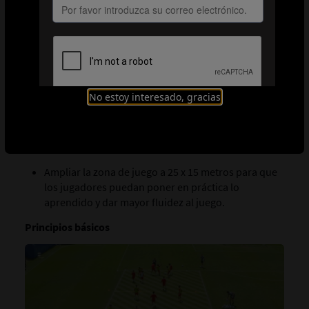
Si lo consigue, ambos equipos intercambian los
papeles de forma inmediata.
Un jugador del equipo con la posesión puede
desplazarse a una zona vecina en la que su equipo
tenga el balón para generar una superioridad
No estoy interesado, gracias
numérica, y un defensor puede acompañarlo en esa
zona.
Variante
Ampliar la zona de juego a 25 x 15 metros para que
los jugadores puedan poner en práctica lo
aprendido y dar mayor fluidez al juego.
Principios básicos