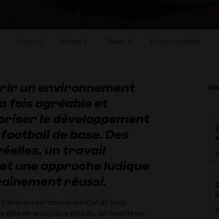
Phase 1
Phase 2
Phase 3
Points à retenir
offrir un environnement
PR
a fois agréable et
oriser le développement
 football de base. Des
éelles, un travail
c
2
 et une approche ludique
traînement réussi.
i
entraînement dans le football de base
,
j
1
e globale‑analytique‑globale, un modèle en
a