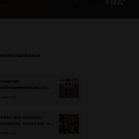
INCIPES GÉNÉRAUX
Créer un
environnement de jeu
onvivial, sûr et efficace
1 JANV. 2025
Créer des séances
nclusives, axées sur le
eu et la participation
0 AVRIL 2025
ctive