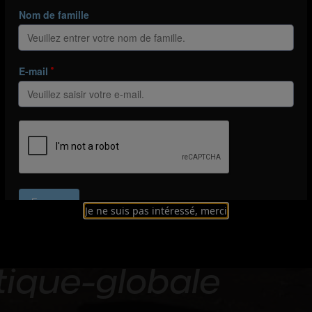
Je ne suis pas intéressé, merci
: entraîner avec l
tique-globale