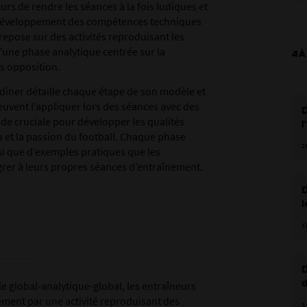
rs de rendre les séances à la fois ludiques et
e développement des compétences techniques
epose sur des activités reproduisant les
’une phase analytique centrée sur la
4 À
s opposition.
rdiner détaille chaque étape de son modèle et
uvent l’appliquer lors des séances avec des
D
ode cruciale pour développer les qualités
l
 et la passion du football. Chaque phase
d
2
i que d’exemples pratiques que les
grer à leurs propres séances d’entraînement.
D
l
d
1
D
d
e global-analytique-global, les entraîneurs
ent par une activité reproduisant des
3