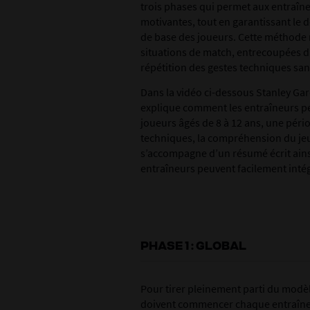
trois phases qui permet aux entraîneu
motivantes, tout en garantissant l
de base des joueurs. Cette méthode r
situations de match, entrecoupées d
répétition des gestes techniques san
Dans la vidéo ci-dessous Stanley Ga
explique comment les entraîneurs pe
joueurs âgés de 8 à 12 ans, une péri
techniques, la compréhension du jeu
s’accompagne d’un résumé écrit ains
entraîneurs peuvent facilement inté
PHASE 1 : GLOBAL
Pour tirer pleinement parti du modèl
doivent commencer chaque entraînem