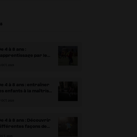
 8
e 4 à 8 ans :
’apprentissage par le
ribble
8 OCT. 2025
e 4 à 8 ans : entraîner
es enfants à la maîtrise
u ballon
7 OCT. 2025
e 4 à 8 ans : Découvrir
ifférentes façons de
marquer
 OCT. 2025