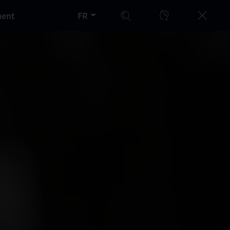
ment
FR