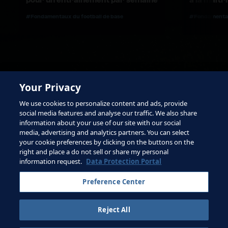
#Fondamentaux du football de base
#Fondamentaux
Your Privacy
We use cookies to personalize content and ads, provide
social media features and analyse our traffic. We also share
information about your use of our site with our social
media, advertising and analytics partners. You can select
your cookie preferences by clicking on the buttons on the
right and place a do not sell or share my personal
Conditions d'utilisation
information request.
Data Protection Portal
Contacter la FIFA
Preference Center
Inscrivez-vous à la newsletter
Reject All