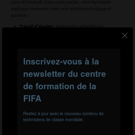
pour le football. Dans cette partie, Jené Baclawski
explique comment créer une ambiance ludique et
positive :
Travail d’équipe
: incluez des activités qui
encouragent la communication et la coopération,
afin d’aider les joueurs à nouer des amitiés et à
développer un esprit de camaraderie.
Ajouter des défis
: favorisez l’esprit de compétition
avec, par exemple, des courses de relais pour
maintenir la motivation des joueurs, tout en
proposant une séance positive et dynamique.
Diversifiez
: renouvelez vos échauffements en
ajoutant de nouveaux défis afin de chasser la
monotonie et maintenir l’enthousiasme.