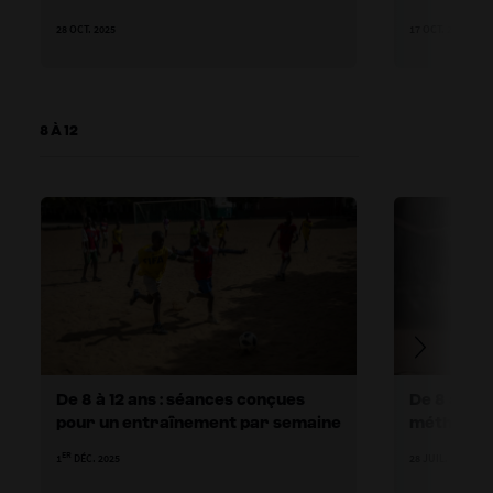
28 OCT. 2025
17 OCT. 2025
8 À 12
De 8 à 12 ans : séances conçues
De 8 à 12 
pour un entraînement par semaine
méthode g
globale
ER
1
DÉC. 2025
28 JUIL. 2025