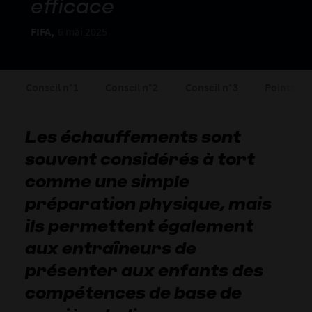
efficace
FIFA,
6 mai 2025
Conseil n°1
Conseil n°2
Conseil n°3
Points à r
Les échauffements sont
souvent considérés à tort
comme une simple
préparation physique, mais
ils permettent également
aux entraîneurs de
présenter aux enfants des
compétences de base de