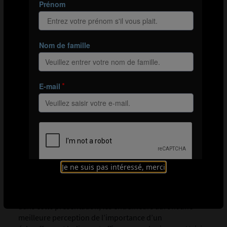
Activité 3 : les joueurs sont divisés en deux groupes de
quatre et doivent partir en dribble autour des plots dans le
cadre d’une course de relais, avant d’envoyer le ballon sur
la coupelle rouge dans un délai de 60 secondes.
POINTS À RETENIR
Je ne suis pas intéressé, merci
En suivant les points clés soulevés par Jené Baclawski
dans cette présentation, les entraîneurs auront une
meilleure perception de l’importance d’un