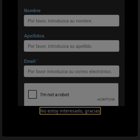
Este ejercicio se centra en la preparación de la selección
sub-15 masculina de EAU para construir el ataque y
presionar frente a la formación en rombo 4-4-2 de
México. En fase ofensiva, EAU se organiza con un
sistema 4-3-3, y en defensa presiona con un 4-4-2.
Organización
Explicación
Principios básicos
No estoy interesado, gracias
3.ª PARTE: PARTIDO DE 11 CONTRA 11