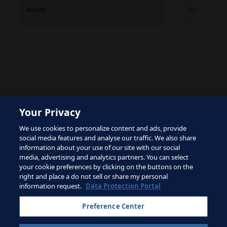
18-2-2025
25-2-2025
The site is protected by reCAPTCHA and the Google
Privacy Policy
Your Privacy
and
Terms of Service
apply.
We use cookies to personalize content and ads, provide
social media features and analyse our traffic. We also share
information about your use of our site with our social
media, advertising and analytics partners. You can select
your cookie preferences by clicking on the buttons on the
right and place a do not sell or share my personal
Términos de servicio
information request.
Data Protection Portal
Contacta con la FIFA
Preference Center
Suscríbete al boletín