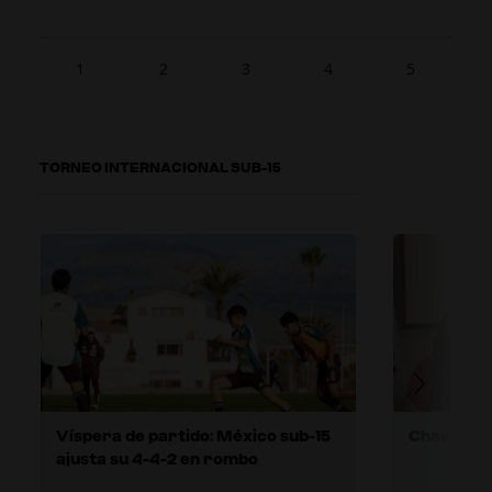
1
2
3
4
5
TORNEO INTERNACIONAL SUB-15
Víspera de partido: México sub-15
ajusta su 4-4-2 en rombo