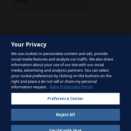
18-2-2025
25-2-2025
Your Privacy
The site is protected by reCAPTCHA and the Google
We use cookies to personalize content and ads, provide
Privacy Policy
and
Terms of Service
apply.
social media features and analyse our traffic. We also share
information about your use of our site with our social
media, advertising and analytics partners. You can select
your cookie preferences by clicking on the buttons on the
right and place a do not sell or share my personal
Términos de servicio
information request.
Data Protection Portal
Contacta con la FIFA
Preference Center
Suscríbete al boletín
Reject All
Copyright ⓒ 1994 - 2026 Fifa.
Reservados todos los derechos.
I'm OK with that