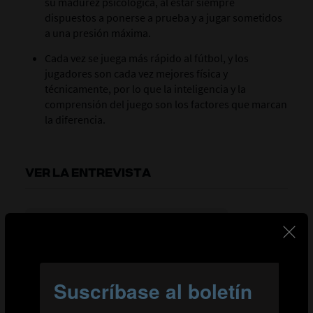
su madurez psicológica, al estar siempre
dispuestos a ponerse a prueba y a jugar sometidos
a una presión máxima.
Cada vez se juega más rápido al fútbol, y los
jugadores son cada vez mejores física y
técnicamente, por lo que la inteligencia y la
comprensión del juego son los factores que marcan
la diferencia.
VER LA ENTREVISTA
1.ª parte: Proceso de detección de talentos
2.ª parte: Cómo es el futbolista español
3.ª parte: Perfiles de jugadores
4.ª parte: Los jugadores del futuro