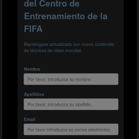
LEER EL RESUMEN
1.ª parte: Proceso de detección de talentos
En la primera parte de la entrevista, Vilches habla de su
transición de futbolista a coordinador del sistema de
detección de jugadores de talento de la RFEF y explica
cómo se trabaja en su departamento. Él y sus
colaboradores hacen un seguimiento periódico del
mayor número de jugadores posible. Observan partidos
en directo y elaboran informes escritos y visuales de
futbolistas que podrían poseer las características que
buscan las selecciones nacionales juveniles. Este
proceso se ha visto reforzado por el aumento de la
financiación de la RFEF. El objetivo es proporcionar a los
seleccionadores el mayor número posible de jugadores
entre los que elegir. El potencial es un factor