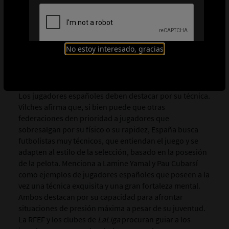
fundamental: es posible que los jugadores no ofrezcan
un rendimiento idóneo, pero, si logran adaptarse al
perfil que se busca, tendrán más posibilidades de ser
seleccionados. En este sentido, se da prioridad a
No estoy interesado, gracias
confeccionar una lista amplia entre la que elegir por
encima del rendimiento inmediato.
2.ª parte: Cómo es el futbolista español
Los jugadores españoles deben destacar por su técnica.
Vilches afirma que, si bien puede que otras
federaciones den prioridad a jugadores que
sobresalgan por su físico o su rapidez, España busca
futbolistas muy técnicos, que entiendan el juego y se
adapten al estilo de la selección, basado en la posesión
de la pelota. Menciona a Lamine Yamal y Pau Cubarsí
como ejemplos de jugadores españoles que poseen a la
vez una técnica exquisita y una gran fortaleza mental.
Ambos destacan por su capacidad para afrontar
situaciones de presión máxima a pesar de su juventud.
La RFEF y los clubes de
LaLiga
procuran guiar a los