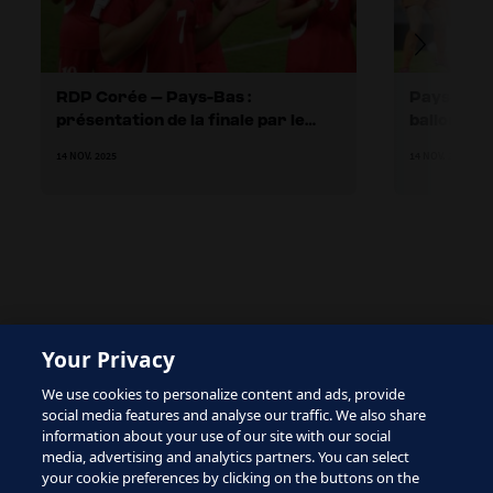
RDP Corée – Pays-Bas :
Pays-Bas :
présentation de la finale par le
ballon
Groupe d’étude technique
14 NOV. 2025
14 NOV. 2025
The site is protected by reCAPTCHA and the Google
Your Privacy
Privacy Policy
and
Terms of Service
apply.
We use cookies to personalize content and ads, provide
social media features and analyse our traffic. We also share
information about your use of our site with our social
media, advertising and analytics partners. You can select
your cookie preferences by clicking on the buttons on the