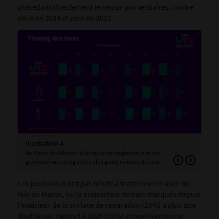
précédant directement le retour aux vestiaires, contre
deux en 2024 et zéro en 2022.
Illustration 4
Ill
Au Maroc, le début et la fin du temps réglementaire ont
L’é
généralement enregistré le plus grand nombre de buts.
insc
Les joueuses n’ont pas hésité à tenter leur chance de
loin au Maroc, où la proportion de buts marqués depuis
l’extérieur de la surface de réparation (26%) a plus que
doublé par rapport à 2024 (12%) et représente une