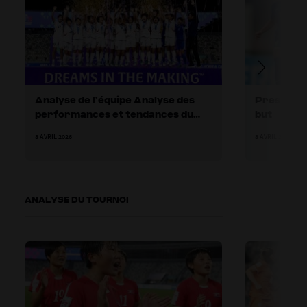
Analyse de l’équipe Analyse des
Pressing s
performances et tendances du
but
football
8 AVRIL 2026
8 AVRIL 2026
ANALYSE DU TOURNOI