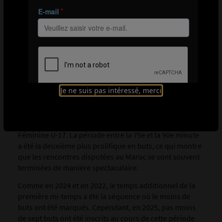
BUTS EN DÉBUT DE MATCH ET FRAPPES
LOINTAINES
Quand les équipes ont-elles été le plus prolifiques ?
L'illustration 4 ci-dessous indique que le premier quart
Je ne suis pas intéressé, merci
d’heure de jeu a donné lieu à davantage de buts que
tout autre quart d’heure. La proportion de buts inscrits
en début de rencontre n’a cessé d’augmenter au cours
des trois dernières éditions de la Coupe du Monde
Féminine U-17. La période entre la 75e et la 90e minute
a été la deuxième plus prolifique en buts, ce qui montre
que les rencontres disputées au Maroc se sont souvent
terminées de manière spectaculaire.
Comme en 2024 et en 2022, le temps additionnel de la
première mi-temps a été la séquence où le moins de
buts ont été marqués. Cependant, en 2025, pas moins
de sept buts ont été inscrits au cours de cette période