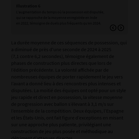
Illustration 6
Ill
L'augmentation du temps où la possession est disputée,
La 
qui se rapproche de la moyenne enregistrée en Inde
car
en 2022, témoigne de duels plus fréquents qu’en 2024.
qua
l'a
La durée moyenne de ces séquences de possession, qui
a diminué de près d'une seconde de 2024 à 2025
(7,1 contre 6,2 secondes), témoigne également de
phases de construction plus directes que lors de
l’édition précédente. La volonté affichée par de
nombreuses équipes de porter rapidement le jeu vers
l’avant a donné lieu à des rencontres plus intenses et
disputées. La moitié des équipes ont opté pour un style
jeu rapide et direct en possession, la vitesse moyenne
de progression avec ballon s’élevant à 3,1 m/s sur
l’ensemble de la compétition. Deux équipes, l’Espagne
et les États-Unis, ont fait figure d’exceptions en misant
sur une approche plus patiente, privilégiant une
construction de jeu plus posée et méthodique au
détriment d’attaques directes.