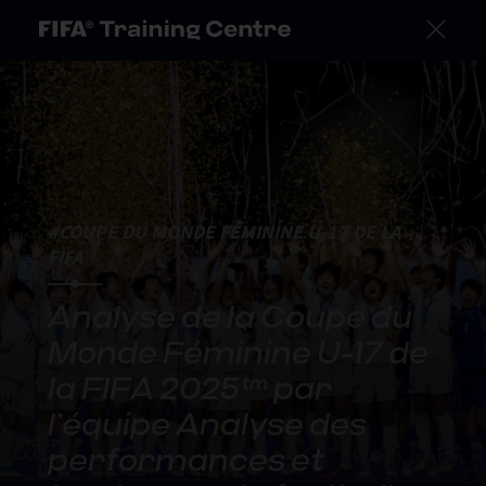
#COUPE DU MONDE FÉMININE U-17 DE LA
FIFA
Analyse de la Coupe du
Monde Féminine U-17 de
la FIFA 2025™ par
l’équipe Analyse des
performances et