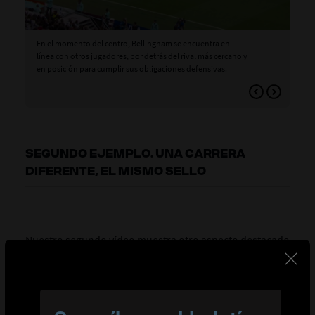
En el momento del centro, Bellingham se encuentra en
Cua
línea con otros jugadores, por detrás del rival más cercano y
tie
en posición para cumplir sus obligaciones defensivas.
SEGUNDO EJEMPLO. UNA CARRERA
DIFERENTE, EL MISMO SELLO
Nuestro segundo vídeo muestra
otro aspecto destacado
de los recursos característicos de Bellingham
,
concretamente su desmarque con velocidad y decisión
sin la pelota, en esta ocasión desde la línea de medio
campo hasta el último tercio. Es un ejemplo perfecto de