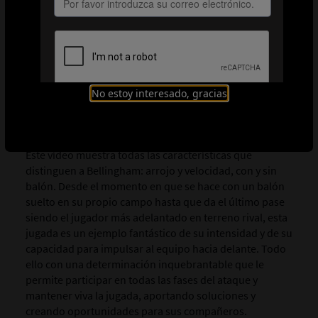
TERCER EJEMPLO. TODO SU REPERTORIO
EN UNA SOLA JUGADA
No estoy interesado, gracias
Este vídeo muestra todas las características que
distinguen a Bellingham:
arrojo y velocidad, con y sin
balón. Desde el momento en que se hace con un balón
suelto en su propio campo hasta que da el último pase
siendo el jugador más adelantado en terreno rival, esta
jugada es un ejemplo fantástico de su intensidad y de su
capacidad para impulsar al equipo hacia delante. Todo
ello con una determinación inquebrantable que le
permite participar en todas las fases del ataque y
mantener viva la jugada, aportando soluciones y
creando oportunidades para sus compañeros.