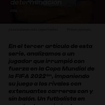
determinación
FIFA,
26-10-2023
Conclusiones más importantes
Primer ejemplo
Se
En el tercer artículo de esta
serie, analizamos a un
jugador que irrumpió con
fuerza en la Copa Mundial de
la FIFA 2022™, imponiendo
su juego a los rivales con
extenuantes carreras con y
sin balón. Un futbolista en