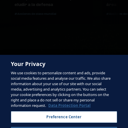
eludir a la defensa
área
#Acciones de clase mundial
#Acciones de 
Your Privacy
We use cookies to personalize content and ads, provide
social media features and analyse our traffic. We also share
information about your use of our site with our social
media, advertising and analytics partners. You can select
your cookie preferences by clicking on the buttons on the
right and place a do not sell or share my personal
Términos de servicio
information request.
Data Protection Portal
Contacta con la FIFA
Preference Center
Suscríbete al boletín