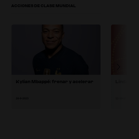
ACCIONES DE CLASE MUNDIAL
Kylian Mbappé: frenar y acelerar
Linda Caic
26-9-2023
11-10-2023