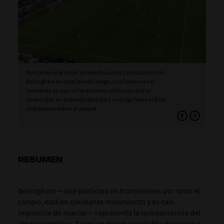
Para tener una mejor perspectiva de la participación de
La 
Bellingham en esta fase del juego, nos fijamos en el
con
momento en que ve las acciones ofensivas que se
de 
desarrollan en la banda derecha y se dirige hacia el área
cam
rival para sumarse al ataque.
RESUMEN
Bellingham —que participa en transiciones por todo el
campo, está en constante movimiento y es casi
imposible de marcar— representa la quintaesencia del
«todocampista». Tiene un deseo insaciable de correr y