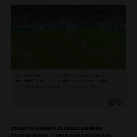
El bote del esférico dificulta el control de un adversario al
Mie
borde del área. Bellingham se anticipa a lo que va a suceder
bal
y muestra su intención de apoderarse de un posible balón
dis
suelto.
opc
riv
CUARTO EJEMPLO. UNA CARRERA
EXCEPCIONAL Y UN TOQUE DECISIVO