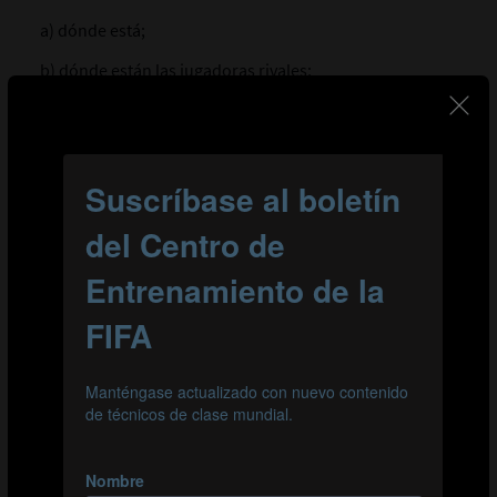
a) dónde
está;
b) dónde
están
las jugadoras rivales;
c) dónde
están
sus compañeras;
d) dónde hay espacios; y
e) dónde puede generarse una ocasión.
Al analizar el terreno de juego antes de recibir,
Bonmatí
es capaz de decidir con antelación qué va a hacer
cuando el balón le llegue a los pies.
Esta anticipación le
permite
perfilarse de manera óptima
para orientar el
primer toque en la dirección hacia la que quiere
desplazarse y así dejar atrás a sus rivales.
A continuación, tenemos un ejemplo clásico de cómo
Bonmatí
ocupa
el espacio y
ofrece
una opción
de pase
a
su compañera Jenni Hermoso. En esta secuencia, la
calidad y precisión del pase de Hermoso
también son
fundamentales. Hermoso entrega el balón al espacio