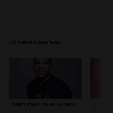
1
2
3
4
5
ACCIONES DE CLASE MUNDIAL
Kylian Mbappé: frenar y acelerar
Linda Caic