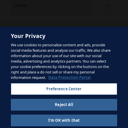
26-9-2023
11-10-2023
Your Privacy
The site is protected by reCAPTCHA and the Google
We use cookies to personalize content and ads, provide
Privacy Policy
and
Terms of Service
apply.
social media features and analyse our traffic. We also share
information about your use of our site with our social
media, advertising and analytics partners. You can select
your cookie preferences by clicking on the buttons on the
right and place a do not sell or share my personal
Términos de servicio
information request.
Data Protection Portal
Contacta con la FIFA
Preference Center
Suscríbete al boletín
Reject All
Copyright ⓒ 1994 - 2026 Fifa.
Reservados todos los derechos.
I'm OK with that