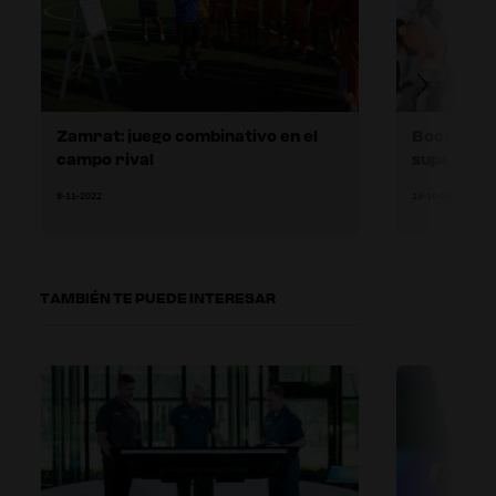
Zamrat: juego combinativo en el
Boothroyd
campo rival
superar a 
8-11-2022
18-10-2022
TAMBIÉN TE PUEDE INTERESAR