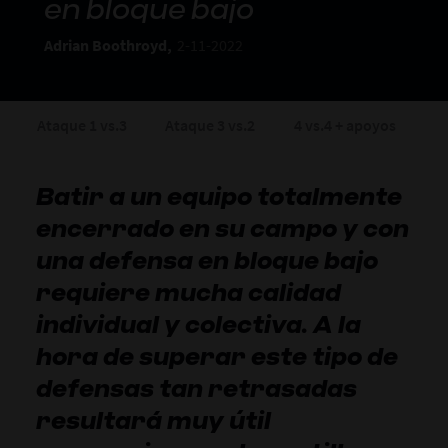
en bloque bajo
Adrian Boothroyd,
2-11-2022
Ataque 1 vs.3
Ataque 3 vs.2
4 vs.4 + apoyos
Pa
Batir a un equipo totalmente
encerrado en su campo y con
una defensa en bloque bajo
requiere mucha calidad
individual y colectiva. A la
hora de superar este tipo de
defensas tan retrasadas
resultará muy útil