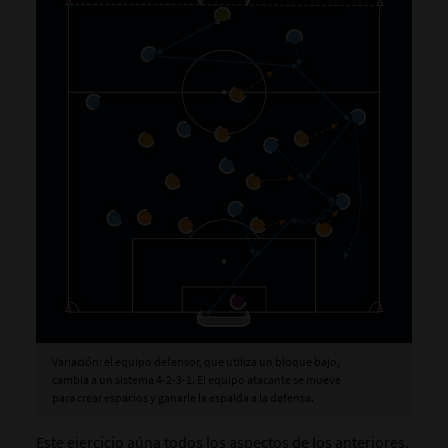
Variación: el equipo defensor, que utiliza un bloque bajo,
cambia a un sistema 4-2-3-1. El equipo atacante se mueve
para crear espacios y ganarle la espalda a la defensa.
Este ejercicio aúna todos los aspectos de los anteriores,