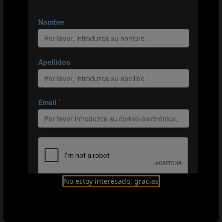
crear el 3 contra 2.
El ejercicio se centra en las combinaciones y pases en el
último tercio. Con la creación de situaciones de 3 contra
2, los atacantes desarrollan la habilidad de generar
ocasiones colectivamente. Además, los apoyos pueden
contribuir a las jugadas ofensivas y utilizar sus
movimientos para crear más ocasiones. Los jugadores
aprenden a efectuar con eficacia movimientos
individuales y colectivos para superar a los defensas.
Organización
Explicación
No estoy interesado, gracias
Variaciones
Principios básicos