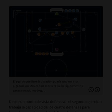
El equipo que tiene la posesión puede emplear a los
Var
jugadores neutrales para mover el balón rápidamente y
generar ocasiones de gol.
Desde un punto de vista defensivo, el segundo ejercicio
trabaja la capacidad de los cuatro defensas para