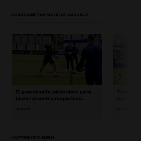
GUARDAMETAS SCHALKE 04 SUB-19
El guardameta, pieza clave para
Trabajo in
lanzar el contraataque tras
para cont
defender un saque de esquina
de esquin
21-11-2025
21-11-2025
HOFFENHEIM SUB 19