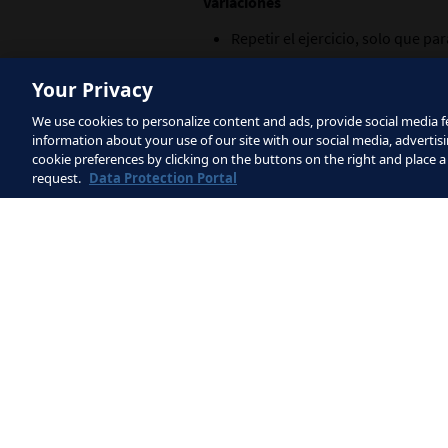
Variaciones
Repetir el ejercicio, solo que pa
Repetir el ejercicio, solo que p
Your Privacy
pase de volea.
We use cookies to personalize content and ads, provide social media fe
Tres toques obligatorios: contro
information about your use of our site with our social media, advertisi
volea.
cookie preferences by clicking on the buttons on the right and place a
request.
Data Protection Portal
Principios básicos
El pase debería llegar directamen
las mejores condiciones y se ev
Los jugadores se asegurarán de 
efectuar el pase en movimiento.
Descargar el plan de la sesión