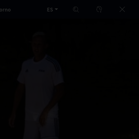
orno
ES