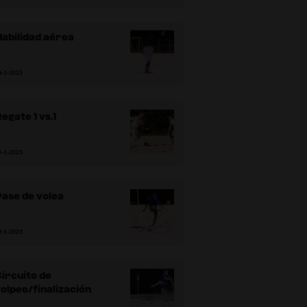
abilidad aérea
4-1-2023
egate 1 vs.1
4-1-2023
ase de volea
4-1-2023
ircuito de
olpeo/finalización