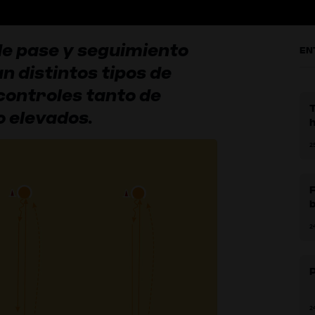
de pase y seguimiento
EN
n distintos tipos de
 controles tanto de
T
 elevados.
h
2
F
2
2