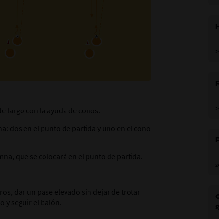
H
2
R
2
e largo con la ayuda de conos.
a: dos en el punto de partida y uno en el cono
P
mna, que se colocará en el punto de partida.
2
ros, dar un pase elevado sin dejar de trotar
C
o y seguir el balón.
g