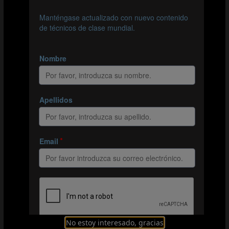
Un balón por jugador. Los jugadores deberán
desplazarse levantando con regularidad el balón. El
objetivo consiste en trabajar las diferentes formas
de levantar el balón.
Dividir de nuevo a los jugadores en dos grupos
iguales. Los jugadores sin balón deberán intentar
robárselo a algún jugador con balón. Al jugador
que lleve un balón y consiga levantarlo y cogerlo
con las manos no se le podrá atacar, y dispondrá de
2 segundos para alejarse de su adversario. Así, el
defensor se verá obligado a intentar robar el balón
mientras este ruede por el suelo.
El portador deberá dar, al menos, un toque al balón
después de haberlo levantado del suelo y antes de
cogerlo con la mano.
Puntos fundamentales
Los jugadores deberán moverse constantemente y
No estoy interesado, gracias
desplazarse en el área de juego sin chocar y sin