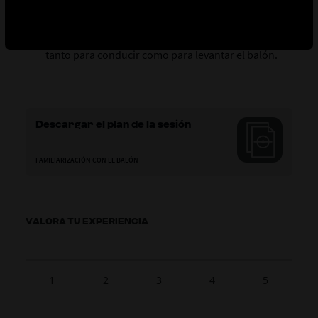
perder el control del balón.
Tendrán que utilizar el pie derecho y el izquierdo,
tanto para conducir como para levantar el balón.
Descargar el plan de la sesión
FAMILIARIZACIÓN CON EL BALÓN
VALORA TU EXPERIENCIA
1
2
3
4
5