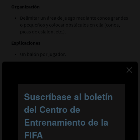
Organización
Delimitar un área de juego mediante conos grandes
o pequeños y colocar obstáculos en ella (conos,
picas de eslalon, etc.).
Explicaciones
Un balón por jugador.
Conducir el balón evitando los obstáculos y
efectuando cambios de dirección.
Utilizar ambos pies y diferentes superficies de
contacto (interior, exterior, etc.).
Variantes
Dividir a los jugadores en dos grupos iguales. Los
jugadores sin balón deberán intentar robárselo a
algún jugador con balón. Cuando un jugador pierda
el balón, deberá intentar robar otro.