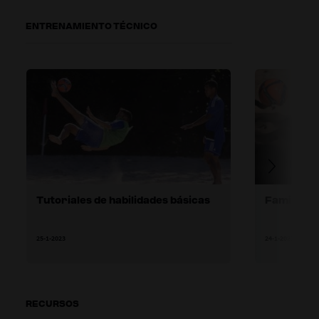
ENTRENAMIENTO TÉCNICO
Tutoriales de habilidades básicas
Familiariz
25-1-2023
24-1-2023
RECURSOS