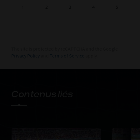
1
2
3
4
5
The site is protected by reCAPTCHA and the Google
Privacy Policy
and
Terms of Service
apply.
Contenus liés