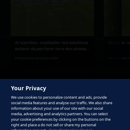
Argentine : multiplier les solutions
Croatie : u
autour du porteur lors des phases
de possession
#Tendances tactiques CDM
#Tendances t
Your Privacy
We use cookies to personalize content and ads, provide
social media features and analyse our traffic. We also share
information about your use of our site with our social
media, advertising and analytics partners. You can select
your cookie preferences by clicking on the buttons on the
right and place a do not sell or share my personal
Conditions d'utilisation