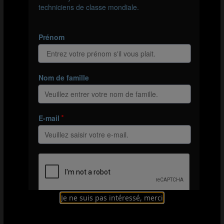
La remise effectuée par le deuxième joueur doit être
exécutée en touchant aussi peu le ballon que possible,
idéalement en première intention. Dans ces situations,
le joueur à la réception de la première passe, qui
effectue donc la remise, a un rôle aussi important que le
troisième joueur. Là encore, il faut savoir garder son
calme et privilégier la qualité avec un dosage parfait de
la remise.
Je ne suis pas intéressé, merci
La joueuse n°2 reçoit la remise alors que, dans l’idéal, la joueuse n°3
est déjà en mouvement et prête à recevoir le ballon dans l’espace.