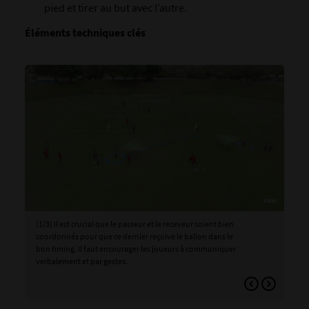
pied et tirer au but avec l’autre.
Éléments techniques clés
(1/3) Il est crucial que le passeur et le receveur soient bien
(2/3
coordonnés pour que ce dernier reçoive le ballon dans le
app
bon timing. Il faut encourager les joueurs à communiquer
bal
verbalement et par gestes.
int
ral
off