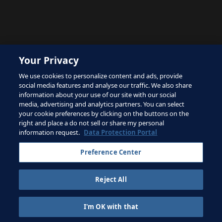
The site is protected by reCAPTCHA and the Google
Your Privacy
Privacy Policy
and
Terms of Service
apply.
We use cookies to personalize content and ads, provide
social media features and analyse our traffic. We also share
information about your use of our site with our social
media, advertising and analytics partners. You can select
your cookie preferences by clicking on the buttons on the
right and place a do not sell or share my personal
Conditions d'utilisation
information request.
Data Protection Portal
Contacter la FIFA
Preference Center
Inscrivez-vous à la newsletter
Reject All
Droits d'auteur ⓒ 1994 - 2026 Fifa.
Tous les droits sont réservés.
I'm OK with that