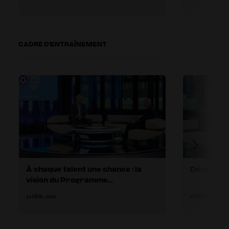
CADRE D'ENTRAÎNEMENT
À chaque talent une chance : la
Développe
vision du Programme
d’encadrement des talents de la
13 FÉVR. 2024
27 FÉVR. 2024
FIFA