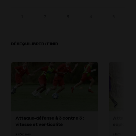
1
2
3
4
5
DÉSÉQUILIBRER / FINIR
Attaque-défense à 3 contre 3 :
Attaque-dé
vitesse et verticalité
exploiter 
défenseu
5 NOV. 2025
5 NOV. 2025