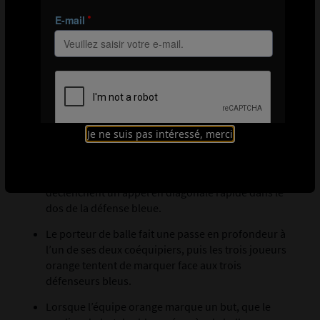
mannequins situés sur le côté, dans la même moitié
de terrain que leurs partenaires postés près du but.
Reproduire la disposition dans l’autre moitié de
terrain avec les joueurs de l’équipe bleue.
Consignes
Pour commencer l’exercice, un joueur orange situé
Je ne suis pas intéressé, merci
près du but entre dans l’aire de jeu ballon au pied.
Une fois qu’il est entré dans l’aire de jeu, ses
coéquipiers situés au niveau des mannequins
déclenchent un appel en diagonale rapide dans le
dos de la défense bleue.
Le porteur de balle fait une passe en profondeur à
l’un de ses deux coéquipiers, puis les trois joueurs
orange tentent de marquer face aux trois
défenseurs bleus.
Lorsque l’équipe orange marque un but, que le