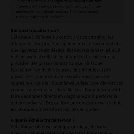
un aspect spécifique. Les segments de couleur claire sont
présents dans la séance. Les segments de couleur foncée
sont des éléments clés de la séance. Enfin, les segments
grisés sont absents de la séance.
Sur
quoi travaille-t-on ?
Cet attaque-défense à 3 contre 3 vise à entraîner les
attaquants à se projeter rapidement et directement dès
que l’adversaire est déséquilibré et recule vers le but. Il
met en avant le collectif en attaque et travaille sur la
précision des passes dans la course, ainsi que
l’exécution rapide des courses, des dribbles et des
passes. Les joueurs doivent synchroniser passe et
course pour que le joueur lancé puisse contrôler et tirer
en une à deux touches de balle. Les attaquants doivent
faire des appels directs en diagonale pour perforer la
défense adverse. Dès qu’il y a une ouverture vers le but,
les attaques doivent être franches et rapides.
À quelle échelle travaille-t-on ?
Cet attaque‑défense implique une ligne de trois
joueurs, capable d’exécuter des transitions rapides