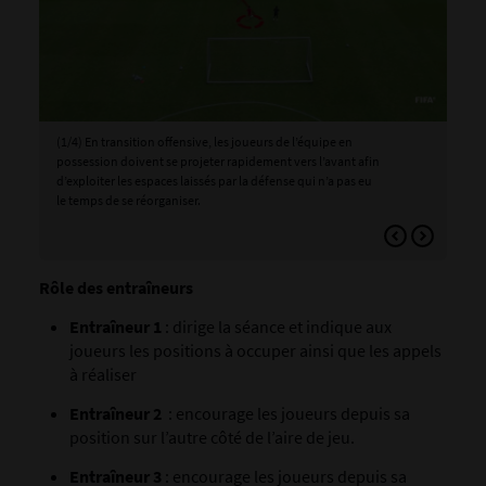
(1/4) En transition offensive, les joueurs de l’équipe en
(2/
possession doivent se projeter rapidement vers l’avant afin
les 
d’exploiter les espaces laissés par la défense qui n’a pas eu
uti
le temps de se réorganiser.
dan
cor
la 
Rôle des entraîneurs
Entraîneur 1
: dirige la séance et indique aux
joueurs les positions à occuper ainsi que les appels
à réaliser
Entraîneur 2
: encourage les joueurs depuis sa
position sur l’autre côté de l’aire de jeu.
Entraîneur 3
: encourage les joueurs depuis sa