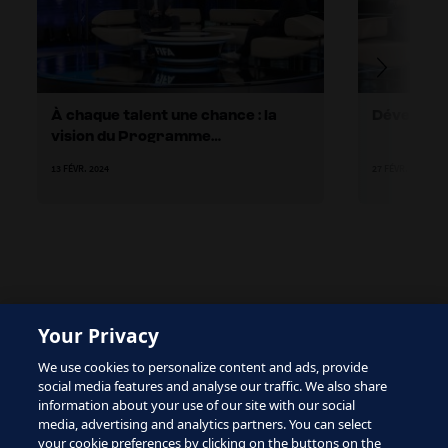
À chaque talent une chance : la
Développe
vision du Programme
d’encadrement des talents de la
13 FÉVR. 2024
27 FÉVR. 2024
FIFA
Your Privacy
The site is protected by reCAPTCHA and the Google
We use cookies to personalize content and ads, provide
Privacy Policy
and
Terms of Service
apply.
social media features and analyse our traffic. We also share
information about your use of our site with our social
media, advertising and analytics partners. You can select
your cookie preferences by clicking on the buttons on the