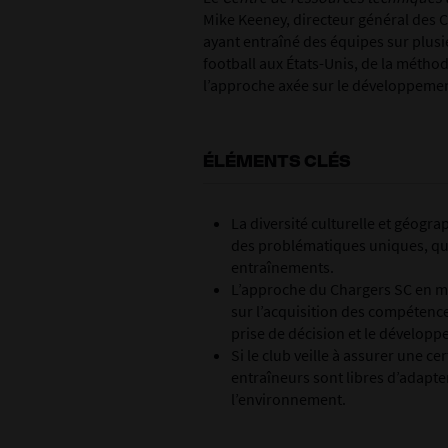
Mike Keeney, directeur général des C
ayant entraîné des équipes sur plusie
football aux États-Unis, de la métho
l’approche axée sur le développement
ÉLÉMENTS CLÉS
La diversité culturelle et géogra
des problématiques uniques, qu
entraînements.
L’approche du Chargers SC en ma
sur l’acquisition des compétence
prise de décision et le dévelop
Si le club veille à assurer une c
entraîneurs sont libres d’adapte
l’environnement.