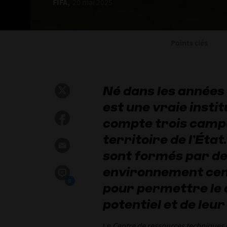
FIFA,
20 mai 2025
Points clés
Né dans les années
est une vraie institu
compte trois campu
territoire de l’État
sont formés par de
environnement cent
0
pour permettre le
potentiel et de leu
Le
Centre de ressources techniques d