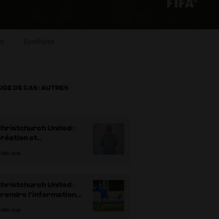
nt
Synthèse
UDE DE CAS : AUTRES
hristchurch United :
réation et
développement d’un club
8 MAI 2026
en Nouvelle-Zélande
hristchurch United :
rendre l’information
our jouer vers l’avant
8 MAI 2026