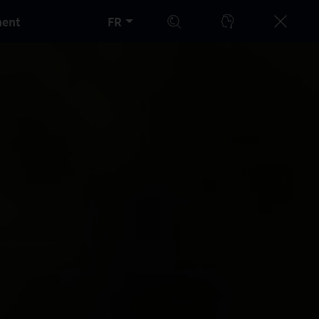
ment
FR