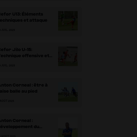
efor U13: Éléments
echniques et attaque
4 JUIL. 2025
efor Jilo U-15:
echnique offensive et
d'attaque
4 JUIL. 2025
nton Corneal : être à
'aise balle au pied
 AOÛT 2025
nton Corneal :
développement du
ootball de base à
5 AOÛT 2025