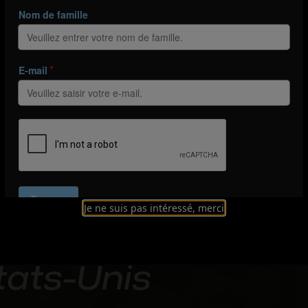
ANIMATION
 ce que la méthodo
Je ne suis pas intéressé, merci
er Club doit aux s
tats-Unis