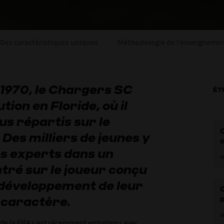
Des caractéristiques uniques
Méthodologie de l’enseigneme
 1970, le Chargers SC
ÉT
tion en Floride, où il
s répartis sur le
C
. Des milliers de jeunes y
c
s experts dans un
1
ré sur le joueur conçu
 développement de leur
C
r caractère.
p
p
1
e la FIFA
s’est récemment entretenu avec