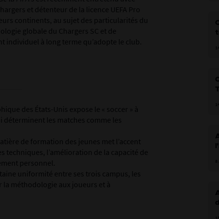
hargers et détenteur de la licence UEFA Pro
urs continents, au sujet des particularités du
C
dologie globale du Chargers SC et de
t
 individuel à long terme qu’adopte le club.
1
C
T
1
phique des États-Unis expose le « soccer » à
i déterminent les matches comme les
A
tière de formation des jeunes met l’accent
l
s techniques, l’amélioration de la capacité de
pement personnel.
8
ertaine uniformité entre ses trois campus, les
r la méthodologie aux joueurs et à
A
f
1