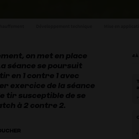
hauffement
Développement technique
Mise en applicat
ement, on met en place
4 À
La séance se poursuit
ir en 1 contre 1 avec
T
er exercice de la séance
a
e tir susceptible de se
b
1
ch à 2 contre 2.
TOUCHER
6