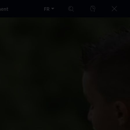
ment
FR