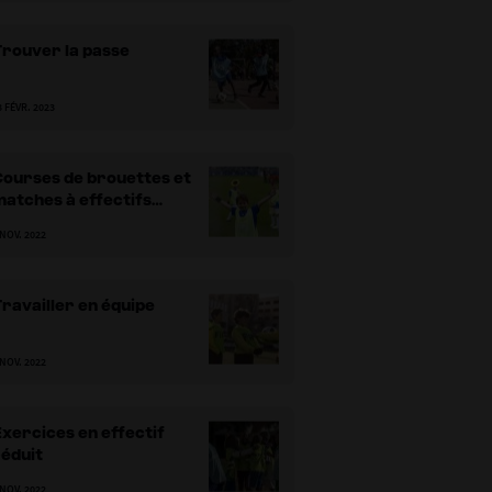
Trouver la passe
3 FÉVR. 2023
Courses de brouettes et
atches à effectifs
éduits
 NOV. 2022
ravailler en équipe
 NOV. 2022
xercices en effectif
éduit
 NOV. 2022