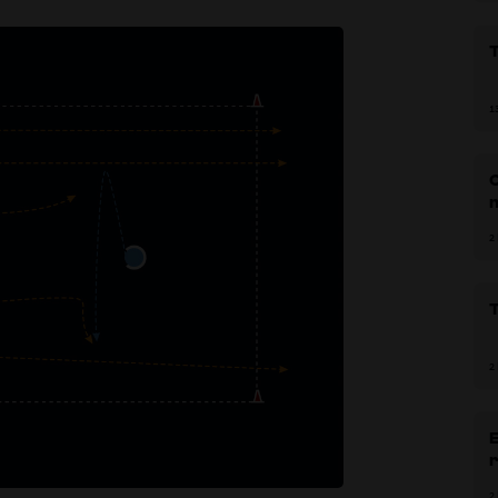
1
m
r
2
T
2
E
r
2