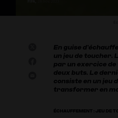
FIFA,
28 nov. 2023
Éc
En guise d’échauff
un jeu de toucher. 
par un exercice de t
deux buts. Le derni
consiste en un jeu d
transformer en mat
ÉCHAUFFEMENT : JEU DE 