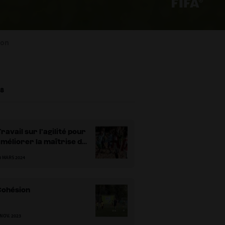
ion
 8
ravail sur l’agilité pour
méliorer la maîtrise du
allon
4 MARS 2024
Cohésion
 NOV. 2023