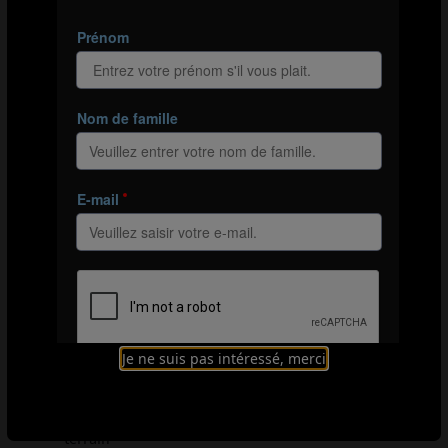
Conseils d’organisation pour les entraîneurs
Utilisez un grand espace si possible
Vous pouvez utiliser trois équipes de nombre égal,
quel que soit le nombre, et changer la position des
receveurs autour du terrain
Assurez-vous que les receveurs sont toujours
attentifs et prêts à recevoir le ballon
Changez les receveurs après quelques minutes ou
si un objectif de points est atteint par l’équipe
gagnante
Comment rendre le jeu plus facile
Laissez les joueurs décider entre eux comment
passer, se déplacer et transmettre le ballon à un
Je ne suis pas intéressé, merci
receveur
Vous pouvez mettre un receveur au milieu du
terrain