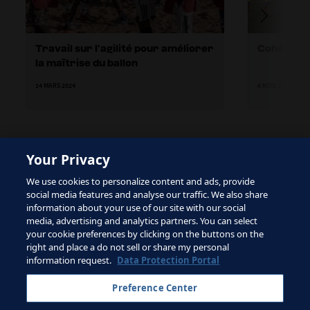
Travail sur l’agilité pour améliorer
Cohésion
la maîtrise du ballon
14 MARS 2024
6 NOV. 2023
Your Privacy
The site is protected by reCAPTCHA and the Google
We use cookies to personalize content and ads, provide
Privacy Policy
and
Terms of Service
apply.
social media features and analyse our traffic. We also share
information about your use of our site with our social
media, advertising and analytics partners. You can select
your cookie preferences by clicking on the buttons on the
right and place a do not sell or share my personal
Conditions d'utilisation
information request.
Data Protection Portal
Contacter la FIFA
Preference Center
Inscrivez-vous à la newsletter