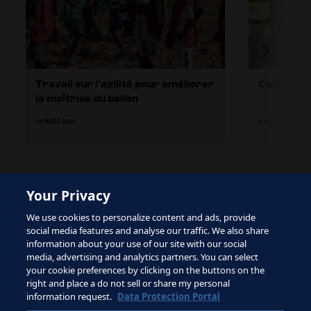
Travail sur l’agilité pour améliorer
Cohésion
la maîtrise du ballon
14 MARS 2024
6 NOV. 2023
Your Privacy
The site is protected by reCAPTCHA and the Google
We use cookies to personalize content and ads, provide
Privacy Policy
and
Terms of Service
apply.
social media features and analyse our traffic. We also share
information about your use of our site with our social
media, advertising and analytics partners. You can select
your cookie preferences by clicking on the buttons on the
right and place a do not sell or share my personal
Conditions d'utilisation
information request.
Data Protection Portal
Contacter la FIFA