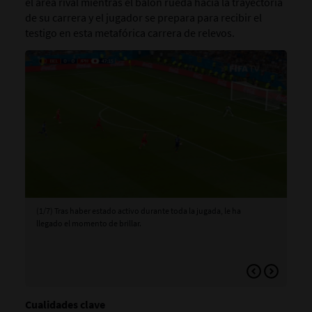
el área rival mientras el balón rueda hacia la trayectoria
de su carrera y el jugador se prepara para recibir el
testigo en esta metafórica carrera de relevos.
(1/7) Tras haber estado activo durante toda la jugada, le ha
(2/
llegado el momento de brillar.
tan
hac
Cualidades clave