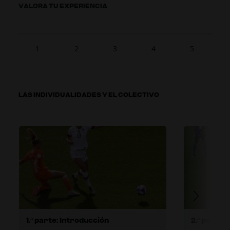
VALORA TU EXPERIENCIA
1
2
3
4
5
LAS INDIVIDUALIDADES Y EL COLECTIVO
1.ª parte: Introducción
2.ª parte: