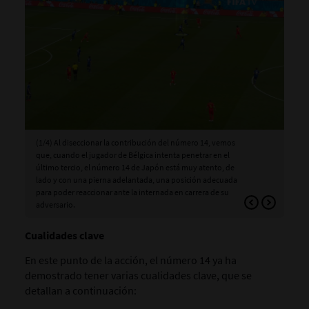
(1/4) Al diseccionar la contribución del número 14, vemos
(2/
que, cuando el jugador de Bélgica intenta penetrar en el
núm
último tercio, el número 14 de Japón está muy atento, de
una
lado y con una pierna adelantada, una posición adecuada
inte
para poder reaccionar ante la internada en carrera de su
adversario.
Cualidades clave
En este punto de la acción, el número 14 ya ha
demostrado tener varias cualidades clave, que se
detallan a continuación: