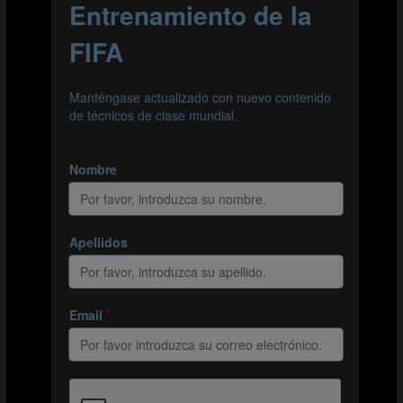
como cuando se da cuenta de que debe ganar unos
segundos preciosos para que el número 8 tenga
tiempo de llegar a posiciones más adelantadas. El
número 14 conduce hacia el interior y da un toque
más al balón para bajar el ritmo de la jugada antes
de enviar un pase medido al número 7.
Seguimiento del número 14 de Japón
ANÁLISIS DEL NÚMERO 7
En el siguiente vídeo nos centraremos en el número 7
de Japón, el jugador que ocupa la posición intermedia
en este trío de conexión casi telepática, para analizar su
participación en la jugada y resaltar las cualidades
individuales y los detalles de su contribución general.