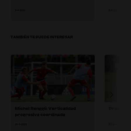
5-4-2022
5-4-2022
TAMBIÉN TE PUEDE INTERESAR
Michel Renggli: Verticalidad
Primer ci
progresiva coordinada
20-3-2023
20-3-2023