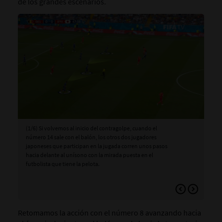
de los grandes escenarios.
(1/6) Si volvemos al inicio del contragolpe, cuando el
(2/
número 14 sale con el balón, los otros dos jugadores
con
japoneses que participan en la jugada corren unos pasos
mom
hacia delante al unísono con la mirada puesta en el
jug
futbolista que tiene la pelota.
Retomamos la acción con el número 8 avanzando hacia