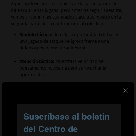
Aquí concluye nuestro análisis de la participación del
número 14 en la jugada, pero antes de seguir adelante,
vamos a resumir las cualidades clave que mostró en la
segunda parte de su contribución al colectivo.
Sentido táctico:
detecta la oportunidad de hacer
una jugada de ataque peligrosa frente a una
defensa posiblemente vulnerable.
Atención táctica:
muestra la velocidad de
pensamiento necesaria para aprovechar la
oportunidad.
Conocimiento técnico:
demuestra tener la
capacidad técnica y los conocimientos necesarios
para dirigir una transición rápida de la defensa al
ataque.
Percepción espacial:
evidenciada cuando mira más
allá de la posición del número 7 y lee la intención
del dorsal 8 de llegar en carrera desde atrás, así