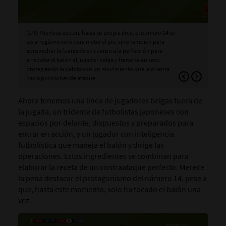
(1/3) Mientras acelera hacia su propia área, el número 14 se
(2/
las arregla no solo para meter el pie, sino también para
dem
aprovechar la fuerza de su cuerpo a la perfección para
adm
arrebatar el balón al jugador belga y frenarse en seco
protegiendo la pelota con un movimiento que le orienta
hacia posiciones de ataque.
Ahora tenemos una línea de jugadores belgas fuera de
la jugada, un tridente de futbolistas japoneses con
espacios por delante, dispuestos y preparados para
entrar en acción, y un jugador con inteligencia
futbolística que maneja el balón y dirige las
operaciones. Estos ingredientes se combinan para
elaborar la receta de un contraataque perfecto. Merece
la pena destacar el protagonismo del número 14, pese a
que, hasta este momento, solo ha tocado el balón una
vez.