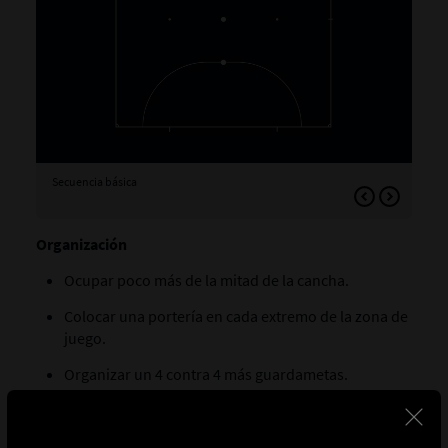
Secuencia básica
Var
gua
Organización
Ocupar poco más de la mitad de la cancha.
Colocar una portería en cada extremo de la zona de
juego.
Organizar un 4 contra 4 más guardametas.
Explicación
La portera-jugadora inicia la jugada.