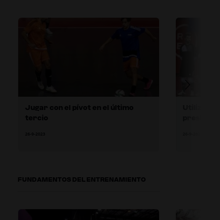
Jugar con el pívot en el último
Utilizar a
tercio
presión
26-9-2023
26-9-2023
FUNDAMENTOS DEL ENTRENAMIENTO