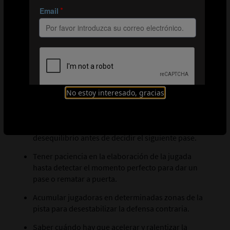
Mantener la cabeza levantada para saber en todo
momento cómo está colocada la defensa rival y
detectar así posibles huecos en la línea defensiva.
Abrir la cancha para evitar las ayudas y coberturas
defensivas.
Circular el balón con rapidez para que la defensa
rival no acorrale al equipo contra la línea de banda.
No estoy interesado, gracias
Si el contrincante opta por los marcajes
individuales, la guardameta deberá progresar con
el balón para atraer a la defensa y provocar un
desequilibrio antes de decidir el siguiente pase.
Tener paciencia en la elaboración de la jugada
hasta detectar el momento perfecto para dar un
pase o rematar a puerta.
Acumular jugadoras en determinadas zonas de la
pista para desestabilizar la defensa contraria.
Saber cuándo hay que acelerar y ralentizar la