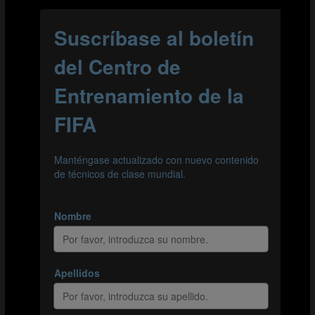
El equipo atacante intenta construir una jugada y
rematar a puerta.
El juego solo se reinicia cuando el balón sale fuera.
Variación
Cambiar a la guardameta por una jugadora de
campo.
Principios básicos
Detectar oportunidades para crear situaciones de
2 contra 1.
Aplicar intensidad al juego y tratar de aprovechar la
ventaja numérica.
Intentar crear situaciones de superioridad
numérica en el centro de la cancha para
desestabilizar la defensa contraria.