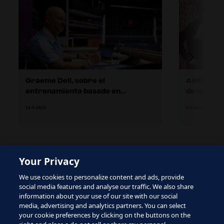
Graeme Dell, sobre el
Antonio Ga
entrenamiento basado en
de los gu
condicionantes
12-9-2023
2-5-2024
Your Privacy
The site is protected by reCAPTCHA and the Google
We use cookies to personalize content and ads, provide
Privacy Policy
and
Terms of Service
apply.
social media features and analyse our traffic. We also share
information about your use of our site with our social
media, advertising and analytics partners. You can select
your cookie preferences by clicking on the buttons on the