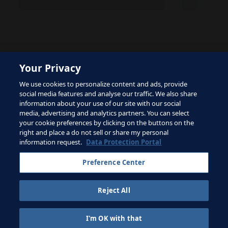
Your Privacy
The site is protected by reCAPTCHA and the Google
We use cookies to personalize content and ads, provide
Privacy Policy
and
Terms of Service
apply.
social media features and analyse our traffic. We also share
information about your use of our site with our social
media, advertising and analytics partners. You can select
your cookie preferences by clicking on the buttons on the
right and place a do not sell or share my personal
Términos de servicio
information request.
Data Protection Portal
Contacta con la FIFA
Preference Center
Suscríbete al boletín
Reject All
Copyright ⓒ 1994 - 2026 Fifa.
Reservados todos los derechos.
I'm OK with that