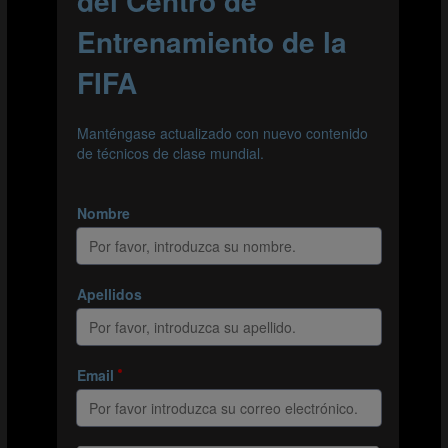
1.ª parte: primeros pasos en el fútbol
Ortega recuerda cómo comenzó su idilio con el fútbol a
los cuatro años. Criada en una familia de futbolistas —
sus tíos jugaron en la primera división española y su
padre militó en varios clubes de La Rioja—, su pasión
por el fútbol surgió de forma natural. Lejos de
amilanarse por ser la única niña entre los niños, pasaba
cada momento libre dándole patadas a un balón. Desde
el principio, contó con el apoyo incondicional de su
familia. Cuando dijo en casa que quería jugar al fútbol,
su padre la llevó a probar en un equipo local y le
aseguró que la respaldaría si realmente era lo que
deseaba. Ortega pronto se dio cuenta de que el fútbol
era su verdadera pasión, aunque disfrutaba más
jugando con sus amigos del colegio. Sus padres no lo
dudaron y la inscribieron en el equipo escolar.
2.ª parte: la transición al fútbol organizado
Como muchos niños, Ortega creció jugando al fútbol en
el patio del colegio, sin reglas y con la diversión como