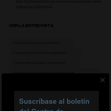
pilar fundamental en su camino hacia el éxito como
futbolista profesional.
VER LA ENTREVISTA
1.ª parte: primeros pasos en el fútbol
2.ª parte: la transición al fútbol organizado
3.ª parte: estilos de juego y otros deportes
4.ª parte: figuras inspiradoras y el camino hacia el
profesionalismo
LEER EL RESUMEN