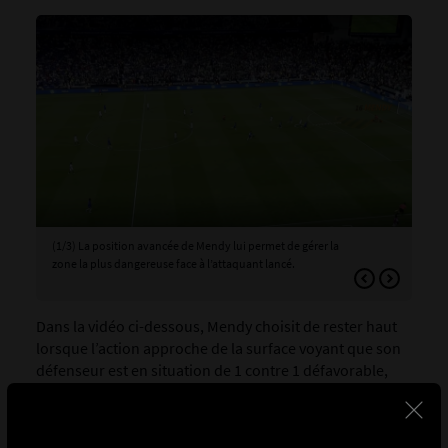
(1/3) La position avancée de Mendy lui permet de gérer la
(2/
zone la plus dangereuse face à l’attaquant lancé.
dif
Dans la vidéo ci-dessous, Mendy choisit de rester haut
lorsque l’action approche de la surface voyant que son
défenseur est en situation de 1 contre 1 défavorable,
qui plus est dans l’axe du but, ce qui rend toute
intervention risquée.