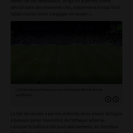
faveur de ses défenseurs, ce qui lui a permis d’être
décisif dans des moments clés, notamment lorsqu’il lui
fallait choisir entre s’engager et reculer ».
(1/4) Mendy joue haut pour couvrir l’espace dans le dos de
(2/
sa défense.
de 
Le fait de reculer a permis à Mendy de se placer de façon
à pouvoir gérer l’évolution de l’attaque adverse.
Lorsque le ballon a été joué latéralement, en direction