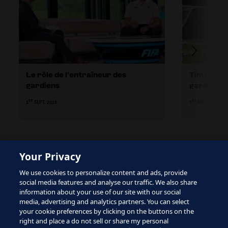
Le rôle de l’entraîneur des
Tim Dittm
gardiens
gardien av
ER
ER
1
SEPT. 2025
1
SEPT. 2025
Your Privacy
The site is protected by reCAPTCHA and the Google
We use cookies to personalize content and ads, provide
Privacy Policy
and
Terms of Service
apply.
social media features and analyse our traffic. We also share
information about your use of our site with our social
media, advertising and analytics partners. You can select
your cookie preferences by clicking on the buttons on the
right and place a do not sell or share my personal
Conditions d'utilisation