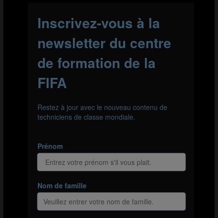
Mis sous pression, l’attaquant pousse un peu trop son
ballon, ce dont profite immédiatement Mendy grâce à
son placement avancé pour aller au-devant du ballon et
s’en saisir.
Pendant le déroulement de l’attaque, Mendy choisit de rester haut
étant donnée la situation dans laquelle se trouve sa défense.
L’attaquant pousse ensuite un peu trop son ballon, ce qui permet à
Mendy de s’en saisir.
ESTEBAN ANDRADA (MONTERREY)
Esteban Andrada a lui aussi dominé l’ensemble de sa
surface depuis ses 6 mètres. Gardien offensif et
courageux, il n’a jamais hésité à aller au-devant des
attaquants en vue de réduire l’angle de tir.