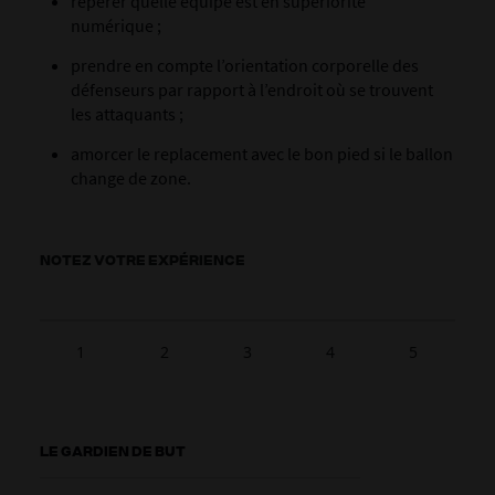
repérer quelle équipe est en supériorité
numérique ;
prendre en compte l’orientation corporelle des
défenseurs par rapport à l’endroit où se trouvent
les attaquants ;
amorcer le replacement avec le bon pied si le ballon
change de zone.
NOTEZ VOTRE EXPÉRIENCE
1
2
3
4
5
LE GARDIEN DE BUT