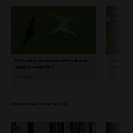
Défendre son but ou défendre un
Défendre 
espace – Partie 1
espace – 
ER
1
SEPT. 2025
9 SEPT. 2025
VOUS POUVEZ AUSSI AIMER