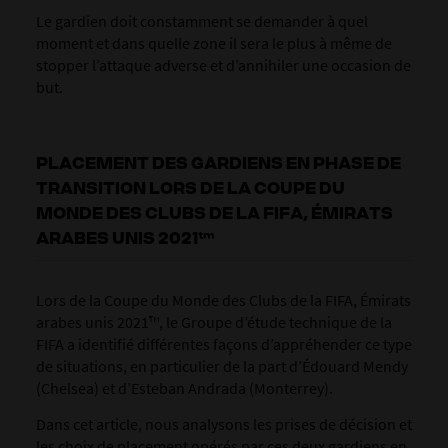
Le gardien doit constamment se demander à quel
moment et dans quelle zone il sera le plus à même de
stopper l’attaque adverse et d’annihiler une occasion de
but.
PLACEMENT DES GARDIENS EN PHASE DE
TRANSITION LORS DE LA COUPE DU
MONDE DES CLUBS DE LA FIFA, ÉMIRATS
ARABES UNIS 2021™
Lors de la Coupe du Monde des Clubs de la FIFA, Émirats
arabes unis 2021™, le Groupe d’étude technique de la
FIFA a identifié différentes façons d’appréhender ce type
de situations, en particulier de la part d’Édouard Mendy
(Chelsea) et d’Esteban Andrada (Monterrey).
Dans cet article, nous analysons les prises de décision et
les choix de placement opérés par ces deux gardiens en