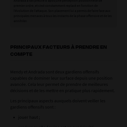
Andrada a fait preuve d'apos;une perception positionnelle de
premier ordre, et s’est constamment replacé en fonction de
l’évolution de l’attaque. Son placement lui a permis de faire face aux
principales menaces à tous les instants de la phase offensive et de les
annihiler.
PRINCIPAUX FACTEURS À PRENDRE EN
COMPTE
Mendy et Andrada sont deux gardiens offensifs
capables de dominer leur surface depuis une position
avancée. Cela leur permet de prendre de meilleures
décisions et de les mettre en pratique plus rapidement.
Les principaux aspects auxquels doivent veiller les
gardiens offensifs sont :
jouer haut ;