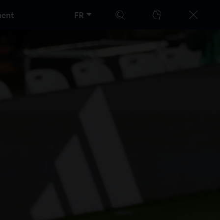
ment
FR