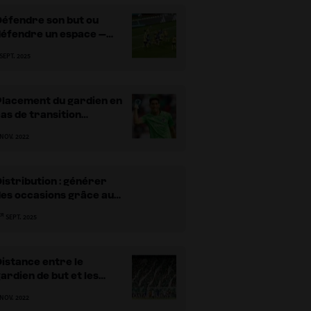
Défendre son but ou
défendre un espace –
artie 2
 SEPT. 2025
Placement du gardien en
as de transition
défensive
 NOV. 2022
istribution : générer
des occasions grâce aux
relances longues
ER
SEPT. 2025
istance entre le
ardien de but et les
défenseurs en phase
 NOV. 2022
éfensive dans leurs