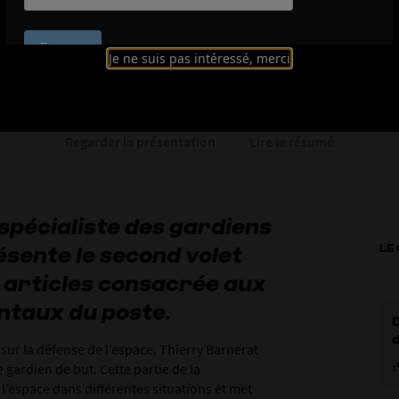
Je ne suis pas intéressé, merci
Regarder la présentation
Lire le résumé
spécialiste des gardiens
résente le second volet
LE
x articles consacrée aux
ntaux du poste.
 sur la défense de l’espace. Thierry Barnerat
P
 gardien de but. Cette partie de la
1
l’espace dans différentes situations et met