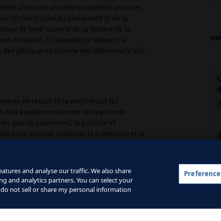
rtent ainsi que plusieurs solutions pour les
sur le rôle crucial du placement et de la
ance de tenir compte de la lecture de la
eur du ballon. Il rappelle par ailleurs la
VO
ts des attaquants comme des défenseurs afin
L
ntres en retrait et se penche sur les
1
 doit analyser en amont de la prise de
e en quoi le placement, la posture et
ux pour pouvoir anticiper la trajectoire et la
lacements des attaquants. Ces qualités
d
cacement et de garder le contrôle dans des
b
1
atures and analyse our traffic. We also share
Preference
ng and analytics partners. You can select your
 do not sell or share my personal information
en évoquant les situations où le ballon est
ne aile. Après avoir indiqué les difficultés