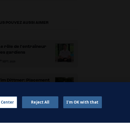
30 mètres
US POUVEZ AUSSI AIMER
e rôle de l’entraîneur
des gardiens
ER
SEPT. 2025
Tim Dittmer: Placement
u gardien avec et sans
allon
ER
SEPT. 2025
 Center
Reject All
I'm OK with that