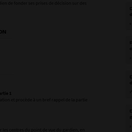
dien de fonder ses prises de décision sur des
P
9
ON
c
2
D
artie 1
1
ation et procède à un bref rappel de la partie
D
g
2
d
 les centres du point de vue du gardien, en