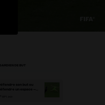
 GARDIEN DE BUT
Défendre son but ou
défendre un espace –
artie 1
ER
SEPT. 2025