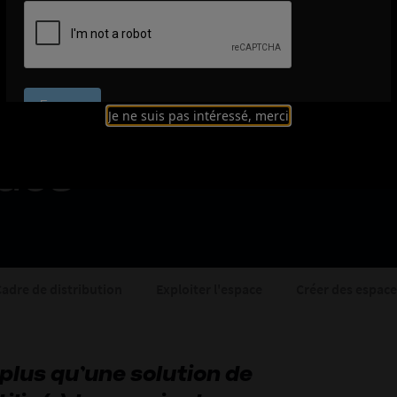
: générer des occa
Je ne suis pas intéressé, merci
gues
adre de distribution
Exploiter l'espace
Créer des espac
 plus qu’une solution de