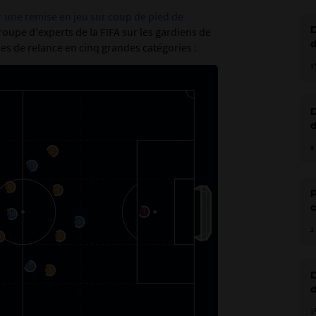
r une remise en jeu sur coup de pied de
groupe d'experts de la FIFA sur les gardiens de
rmes de relance en cinq grandes catégories :
P
1
P
9
c
2
D
1