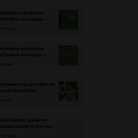
Défendre son but ou
défendre un espace –
artie 1
ER
SEPT. 2025
Défendre son but ou
défendre un espace –
artie 2
 SEPT. 2025
Placement du gardien en
as de transition
défensive
 NOV. 2022
istribution : générer
des occasions grâce aux
relances longues
ER
SEPT. 2025