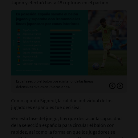
Japón y efectuó hasta 48 rupturas en el partido.
España recibió el balón por el interior de las líneas
Esp
defensivas rivales en 75 ocasiones.
de l
Como apunta Signeul, la calidad individual de los
jugadores españoles fue decisiva:
«En esta fase del juego, hay que destacar la capacidad
de la selección española para circular el balón con
rapidez, así como la forma en que los jugadores se