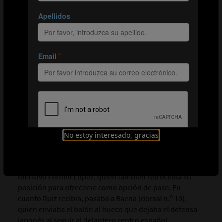
Según Signeul: «El delantero centro español se ofrecía
constantemente para recibir tanto al espacio como al
pie, usaba su poderío físico para mantener a raya a los
defensas japoneses y dictaba la colocación de la línea
defensiva rival. Cuando retrasaba su posición, abría un
espacio entre el centro del campo y la defensa rivales, y
se combinaba con sus compañeros. Los movimientos
de Ruiz sin balón fueron muy eficaces, y el delantero se
convirtió en un cebo para sacar a los defensores
contrarios de su posición y generar espacios para
permitir los desmarques de los suyos».
Los siguientes vídeos muestran ejemplos de los
No estoy interesado, gracias
movimientos de Ruiz y de cómo se ofrecía para recibir el
balón. En el segundo vídeo, vemos cómo bajaba para
ocupar el espacio generado por el centrocampista
ofensivo Fermín López, quien también retrocedía su
posición para ofrecerse como opción de pase. En
cuanto Ruiz recibía, pasaba a Baena (dorsal n.º 10),
quien enviaba el balón al hueco que dejaba el defensa
japonés al seguir al delantero centro español.