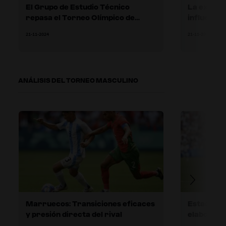
El Grupo de Estudio Técnico
La experie
repasa el Torneo Olímpico de
influencia
Fútbol Masculino
mayor eda
21-11-2024
21-11-2024
de Fútbol
ANÁLISIS DEL TORNEO MASCULINO
Marruecos: Transiciones eficaces
Estados U
y presión directa del rival
elaboració
Nueva Zel