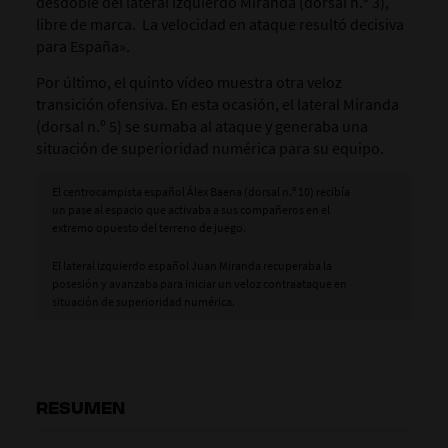
desdoble del lateral izquierdo Miranda (dorsal n.º 3),
libre de marca. La velocidad en ataque resultó decisiva
para España».
Por último, el quinto vídeo muestra otra veloz
transición ofensiva. En esta ocasión, el lateral Miranda
(dorsal n.º 5) se sumaba al ataque y generaba una
situación de superioridad numérica para su equipo.
El centrocampista español Álex Baena (dorsal n.º 10) recibía
un pase al espacio que activaba a sus compañeros en el
extremo opuesto del terreno de juego.
El lateral izquierdo español Juan Miranda recuperaba la
posesión y avanzaba para iniciar un veloz contraataque en
situación de superioridad numérica.
RESUMEN