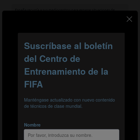
España recurría a sus mediocentros para generar situaciones de
superioridad, superar la presión rival y trenzar jugadas de ataque.
LA LABOR DEL DELANTERO CENTRO
Además de los movimientos en el centro del terreno de
juego, el delantero centro español Abel Ruiz (dorsal
n.º 9) desempeñó una labor muy importante en el
empeño del equipo por desbaratar la estructura
defensiva rival. Durante el partido, abrió espacios en la
defensa japonesa y bajó a recibir, arrastrando así a los
rivales, que se esforzaban para mantenerlo bajo
control. Los jugadores de España también supieron
aprovechar muy bien los espacios libres que dejaban
esos defensas, desmarcándose para recibir el balón al
hueco.