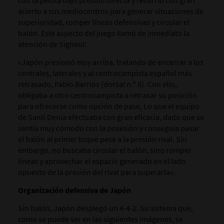
con la pelota bajo presión directa y recurrió con gran
acierto a sus mediocentros para generar situaciones de
superioridad, romper líneas defensivas y circular el
balón. Este aspecto del juego llamó de inmediato la
atención de Signeul:
«Japón presionó muy arriba, tratando de encerrar a los
centrales, laterales y al centrocampista español más
retrasado, Pablo Barrios (dorsal n.º 6). Con ello,
obligaba a otro centrocampista a retrasar su posición
para ofrecerse como opción de pase, Lo que el equipo
de Santi Denia efectuaba con gran eficacia, dado que se
sentía muy cómodo con la posesión y conseguía pasar
el balón al primer toque pese a la presión rival. Sin
embargo, no buscaba circular el balón, sino romper
líneas y aprovechar el espacio generado en el lado
opuesto de la presión del rival para superarla».
Organización defensiva de Japón
Sin balón, Japón desplegó un 4-4-2. Su sistema que,
como se puede ver en las siguientes imágenes, se