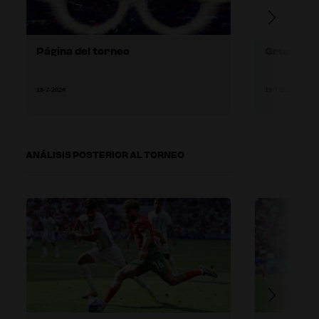
Página del torneo
Grupo de 
18-7-2024
19-7-2024
ANÁLISIS POSTERIOR AL TORNEO