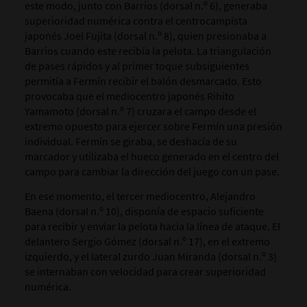
este modo, junto con Barrios (dorsal n.º 6), generaba
superioridad numérica contra el centrocampista
japonés Joel Fujita (dorsal n.º 8), quien presionaba a
Barrios cuando este recibía la pelota. La triangulación
de pases rápidos y al primer toque subsiguientes
permitía a Fermín recibir el balón desmarcado. Esto
provocaba que el mediocentro japonés Rihito
Yamamoto (dorsal n.º 7) cruzara el campo desde el
extremo opuesto para ejercer sobre Fermín una presión
individual. Fermín se giraba, se deshacía de su
marcador y utilizaba el hueco generado en el centro del
campo para cambiar la dirección del juego con un pase.
En ese momento, el tercer mediocentro, Alejandro
Baena (dorsal n.º 10), disponía de espacio suficiente
para recibir y enviar la pelota hacia la línea de ataque. El
delantero Sergio Gómez (dorsal n.º 17), en el extremo
izquierdo, y el lateral zurdo Juan Miranda (dorsal n.º 3)
se internaban con velocidad para crear superioridad
numérica.