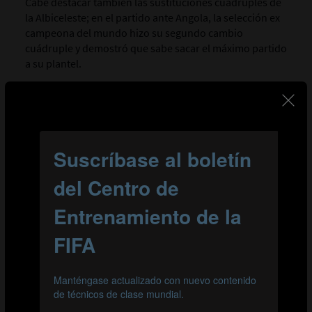
Cabe destacar también las sustituciones cuádruples de
la Albiceleste; en el partido ante Angola, la selección ex
campeona del mundo hizo su segundo cambio
cuádruple y demostró que sabe sacar el máximo partido
a su plantel.
Por lo general, no abundaron los duelos en el grupo,
pero Angola se desmarcó del resto en este apartado.
Los jugadores del conjunto africano encararon a sus
rivales una media de 21 veces por partido, la mayor cifra
del torneo hasta la fecha. Otra tendencia observada en
el grupo fue el uso del bloque medio, como pudimos
observar con Afganistán, Argentina y Ucrania, que
adoptaron este esquema defensivo. Esto podría
explicar en parte por qué resultó menos importante el
papel del pívot en el juego con el balón de estas
selecciones. Argentina se mostró muy superior al resto
de equipos del grupo e hizo gala de un juego muy
combativo, tal y como demuestran sus 29 entradas por
partido. Además, en el juego de ataque, dominó con
claridad a sus rivales.