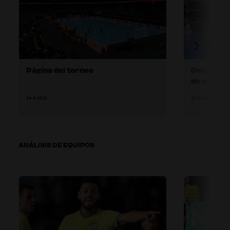
Página del torneo
Del pasado
de evoluci
de Futsal
24-3-2025
13-9-2024
ANÁLISIS DE EQUIPOS