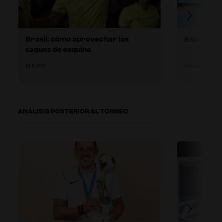
Brasil: cómo aprovechar los
España: pa
saques de esquina
18-9-2024
20-9-2024
ANÁLISIS POSTERIOR AL TORNEO