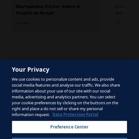
Marquinhos Xavier sobre el
Cinco obs
triunfo de Brasil
entender 
Futsal de
11-3-2025
24-3-2025
Your Privacy
The site is protected by reCAPTCHA and the Google
We use cookies to personalize content and ads, provide
Privacy Policy
and
Terms of Service
apply.
social media features and analyse our traffic. We also share
information about your use of our site with our social
media, advertising and analytics partners. You can select
your cookie preferences by clicking on the buttons on the
right and place a do not sell or share my personal
Términos de servicio
information request.
Data Protection Portal
Contacta con la FIFA
Preference Center
Suscríbete al boletín