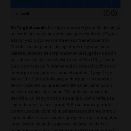
1. Brasil
2. 
Ali Targholizadeh:
Brasil, primera del grupo B, desplegó
un estilo de juego muy ofensivo que resultó en 27 goles
a favor y solo dos en contra en sus tres encuentros.
Cuenta con un plantel de jugadores de grandísima
calidad, capaces de sorprender en las jugadas a balón
parado o el juego con el pívot, como Pito (10) y Ferrão
(11). Otro aspecto fundamental de esta selección es el
liderazgo de jugadores como el capitán, Dyego (7), y
Marcel (6). Sus futbolistas pueden jugar en todas las
demarcaciones, lo que le permite hacer cambios sin
perder un ápice de calidad. Tailandia ha mostrado
decisión, unidad y trabajo en equipo, como refleja su
segundo puesto en el grupo B. En su primer partido,
contra Croacia, dominó muchas fases del encuentro y
supo finalizar las ocasiones que generó al contragolpe.
La selección tailandesa aprovechó la velocidad de
jugadores como el pívot Muhammad Osamanmusa (11)