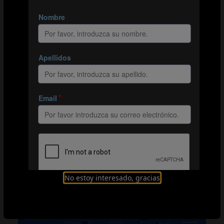
El grupo C en cifras:
698
: la estadística más baja de pases completados en un
partido de la fase de grupos (Ucrania – Afganistán).
37
: número de goles marcados en el grupo C; la cifra
más baja junto a la del grupo D.
21
: media de veces que encararon a sus rivales los
jugadores de Afganistán en los tres partidos de la fase
de grupos, la mayor cifra de todas las selecciones.
GRUPO D: ESPAÑA, KAZAJISTÁN, LIBIA Y
NUEVA ZELANDA
No estoy interesado, gracias