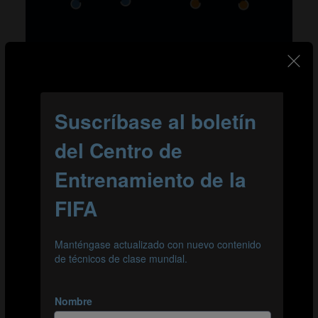
Organización
Forma grupos de 4 o 5 jugadores.
En un pequeño círculo, los jugadores trabajan en
equipo para lanzar y atrapar el balón 10 veces sin
que caiga al suelo. Hay que imaginarse que la pelota
está muy caliente, de modo que solo pueden
tocarla durante un segundo antes de pasarla al
siguiente jugador.
Gana el primer equipo en completar 10 pases sin
que el balón caiga al suelo.
Después, crea un circuito para que los jugadores se
desplacen repitiendo el ejercicio anterior, pero esta
vez en equipo. Conviértelo en una carrera.
Puedes poner el balón en el suelo y pedir a los