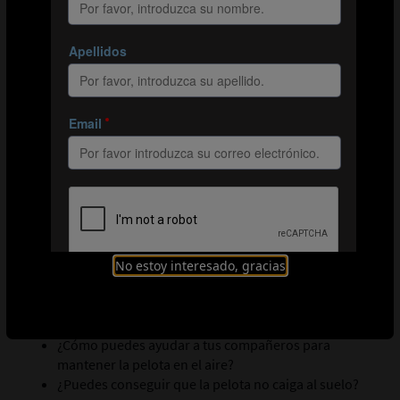
niños que se la pasen al primer toque.
Cómo reducir la dificultad
Permite que los jugadores puedan tener el balón
dos segundos en vez de uno (la patata «menos
caliente»).
Que imaginen que la pelota está «fría»: la atrapan y
abrazan antes de pasarla.
Cómo aumentar la dificultad
Separa más a los jugadores.
No se puede atrapar el balón: los jugadores deben
golpear la pelota para pasarla al siguiente jugador.
No estoy interesado, gracias
Preguntas recomendadas para los jugadores
¿Cómo podemos pasarnos la pelota con velocidad?
¿Cómo puedes ayudar a tus compañeros para
mantener la pelota en el aire?
¿Puedes conseguir que la pelota no caiga al suelo?