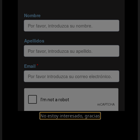
Los jugadores efectuarán lanzamientos de falta por
turnos según su ubicación en el terreno de juego.
Pueden empezar golpeando los balones que se
hallan más próximos a la portería y continuar con
los que se encuentren a mayor distancia.
Se invita a que los jugadores de campo y
guardametas compitan entre sí.
Trabajo técnico
Se pedirá a los jugadores que varíen el tipo de
golpeo (tiros rasos para provocar botes engañosos
que dificulten la tarea del portero, tiros a media
altura o elevados).
Los jugadores golpearán desde distintas posiciones
No estoy interesado, gracias
para reproducir las diferentes situaciones de tiros
libres que se dan en un partido.