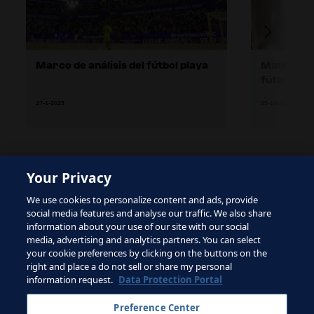
Marco de análisis del fútbol playa
Manual de
fútbol pla
27-1-2023
25-10-2024
Your Privacy
The site is protected by reCAPTCHA and the Google
We use cookies to personalize content and ads, provide
Privacy Policy
and
Terms of Service
apply.
social media features and analyse our traffic. We also share
information about your use of our site with our social
media, advertising and analytics partners. You can select
your cookie preferences by clicking on the buttons on the
right and place a do not sell or share my personal
Términos de servicio
information request.
Data Protection Portal
Contacta con la FIFA
Preference Center