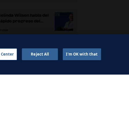
elinda Wilson habla del
ápido progreso del
fútbol femenino
-7-2024
ari Seitz, sobre la
 Center
Reject All
I'm OK with that
rofesionalización del
rbitraje en el fútbol
2-7-2024
femenino
Dawn Scott habla sobre
a evolución de las
xigencias físicas en el
2-7-2024
fútbol femenino
GINA DEL TORNEO