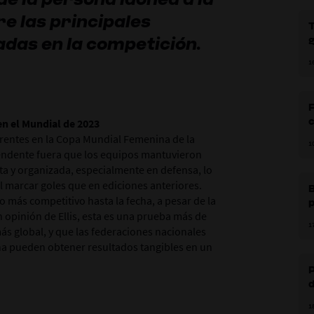
e las principales
das en la competición.
g
d
1
e
F
en el Mundial de 2023
s
rrentes en la Copa Mundial Femenina de la
1
e
endente fuera que los equipos mantuvieron
 y organizada, especialmente en defensa, lo
l marcar goles que en ediciones anteriores.
 más competitivo hasta la fecha, a pesar de la
p
n opinión de Ellis, esta es una prueba más de
t
1
ás global, y que las federaciones nacionales
lina pueden obtener resultados tangibles en un
d
1