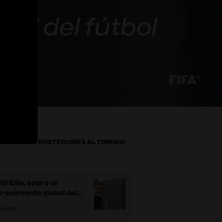
obal del fútbol
a
TREVISTAS POSTERIORES AL TORNEO
ill Ellis, sobre el
recimiento global del
útbol femenino y la
6-3-2024
lexibilidad táctica