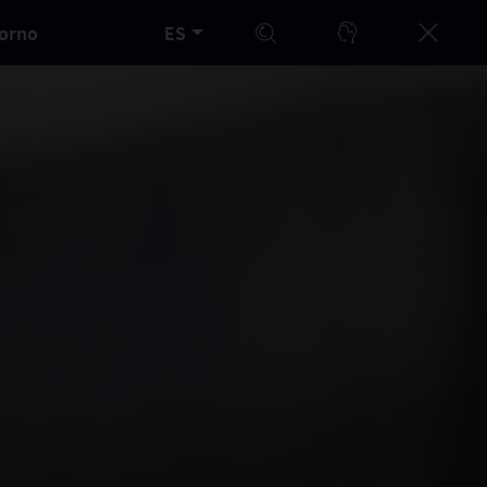
orno
ES