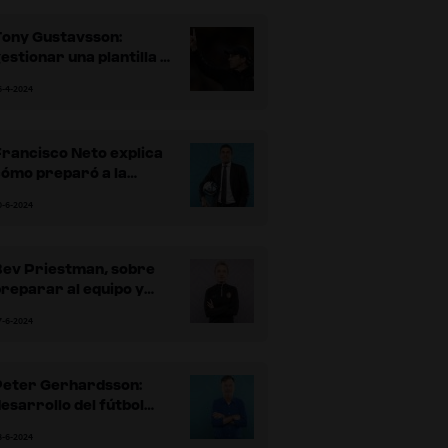
Tony Gustavsson:
estionar una plantilla y
efinir los valores
6-4-2024
senciales
rancisco Neto explica
cómo preparó a la
elección para su debut
0-6-2024
n la Copa Mundial
Femenina de la FIFA™
Bev Priestman, sobre
reparar al equipo y
ransmitir las ideas
7-6-2024
Peter Gerhardsson:
esarrollo del fútbol
femenino y adopción de
8-6-2024
nuevos planteamientos