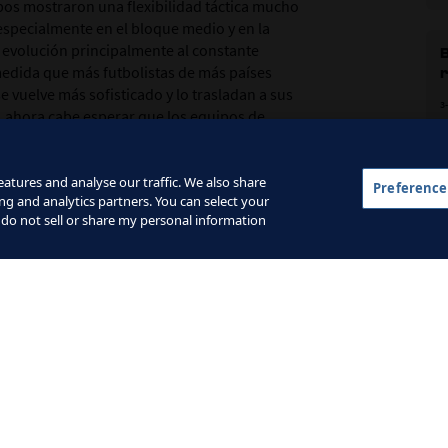
pos mostraron una flexibilidad táctica mucho
especialmente en el bloque medio y en la
ta evolución principalmente al constante
B
medida que más futbolistas de más países
r
e vuelve más sofisticado y lo trasladan a sus
3
, ahora cabe esperar que los equipos de
trategias defensivas y ofensivas, y que sean
te los partidos.
K
atures and analyse our traffic. We also share
Preference
p
ng and analytics partners. You can select your
a
dores
 do not sell or share my personal information
1
uestas a nuevas ideas. Los entrenadores están
 técnica que tienen a su disposición para
más complejos que nunca. La decisión de
opa Mundial aceleró este cambio, ya que
l
e
en para alterar el curso de los partidos
2
eamiento táctico. Las nuevas reglas también
vo, al permitir a más jugadoras adquirir
lo cual beneficiará al conjunto del fútbol
PÁ