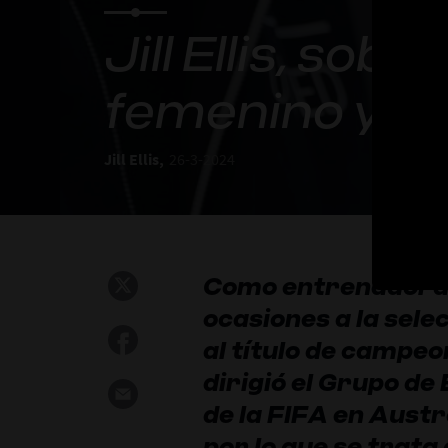
Jill Ellis, sob
femenino y la 
Jill Ellis,
26-3-2024
Como entrenadora, J
ocasiones a la sele
al título de campe
dirigió el Grupo de
de la FIFA en Austr
por lo que se trata 