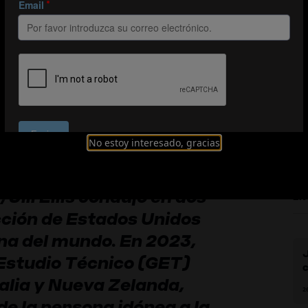
re el crecimiento gl
flexibilidad táctic
No estoy interesado, gracias
ill Ellis condujo en dos
EN
cción de Estados Unidos
ona del mundo. En 2023,
J
 Estudio Técnico (GET)
c
alia y Nueva Zelanda,
f
2
f
de la persona idónea a la