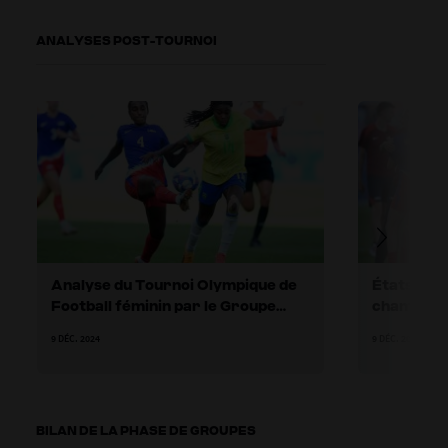
ANALYSES POST-TOURNOI
Analyse du Tournoi Olympique de
États-Unis
Football féminin par le Groupe
championn
d’étude technique
9 DÉC. 2024
9 DÉC. 2024
BILAN DE LA PHASE DE GROUPES