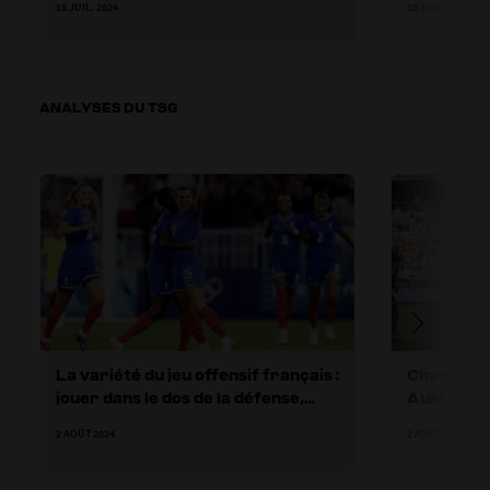
18 JUIL. 2024
19 JUIL. 2024
Football 
ANALYSES DU TSG
La variété du jeu offensif français :
Changer l
jouer dans le dos de la défense,
Australie
passer par les côtés et permuter
2 AOÛT 2024
2 AOÛT 2024
au milieu