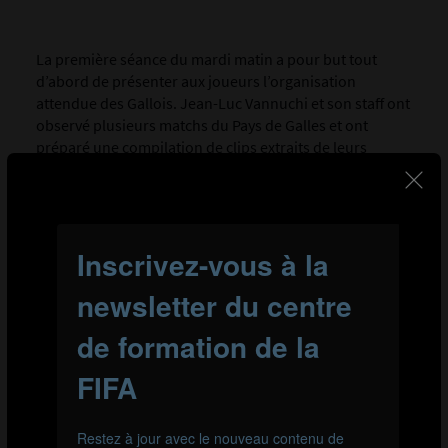
La première séance du mardi matin a pour but tout
d’abord de présenter aux joueurs l’organisation
attendue des Gallois. Jean-Luc Vannuchi et son staff ont
observé plusieurs matchs du Pays de Galles et ont
préparé une compilation de clips extraits de leurs
matchs face à la Turquie et l’Espagne. La spécificité du
Pays de Galles dans ces matchs est de s’organiser en 4-
4-2 losange, une formation moins couramment utilisée
ces dernières années et que les jeunes joueurs français
ont donc eu peu l’occasion d’affronter dans leur jeune
carrière.
Jean-Luc Vannuchi veut donc présenter les forces et
faiblesses de ce système a ses joueurs et également
introduire la séance d’entrainement matinale. Il se
concentre durant cette séance sur l’organisation
offensive du Pays de Galles et explique ainsi aux joueurs
comment ils s’organiseront défensivement. L’équipe de