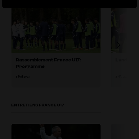
Rassemblement France U17:
Lundi: Act
Programme
3 MAI 2023
3 MAI 2023
ENTRETIENS FRANCE U17