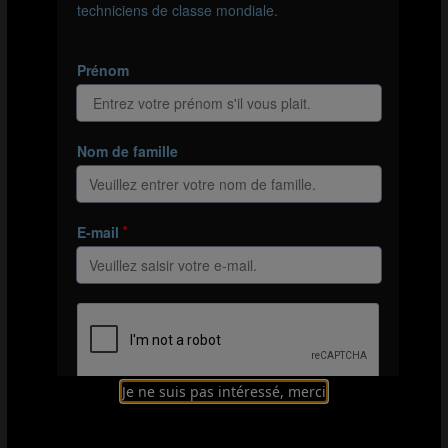
France s’organisant à la base en 4-3-3, la priorité sera de
ne pas laisser le Pays de Galles exploiter son surnombre
au milieu. L’un des milieux centraux français devra ainsi
se positionner plus haut pour marquer le milieu
défensif Gallois et l’un des arrières latéraux devra sortir
sur le milieu Gallois laisse libre.
NOTEZ VOTRE EXPÉRIENCE
1
2
3
4
5
Je ne suis pas intéressé, merci
RASSEMBLEMENT FRANCE U17