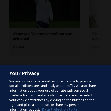
Jean-Luc Vannuchi - entraineur
Vincent H
principal
adjoint
3 MAI 2023
3 MAI 2023
Your Privacy
The site is protected by reCAPTCHA and the Google
We use cookies to personalize content and ads, provide
Privacy Policy
and
Terms of Service
apply.
social media features and analyse our traffic. We also share
information about your use of our site with our social
media, advertising and analytics partners. You can select
your cookie preferences by clicking on the buttons on the
right and place a do not sell or share my personal
Conditions d'utilisation
information request.
Data Protection Portal