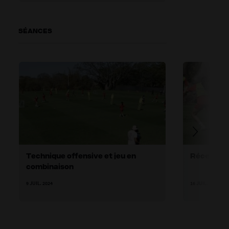
SÉANCES
Technique offensive et jeu en
Réception
combinaison
9 JUIL. 2024
16 JUIL. 2024