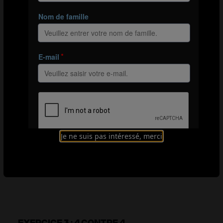
Cet exercice continue de mettre l’accent sur l’échelle du
joueur mais introduit également des éléments liés à
l’unité avec des 2 contre 2 et des 2 contre 2 + 1. Il se
focalise sur les compétences individuelles, en
particulier le dribble dans les 1 contre 1, tandis que les
joueurs doivent également combiner et se coordonner
avec leurs coéquipiers dans les 2 contre 2.
Organisation
Je ne suis pas intéressé, merci
Explication
Éléments techniques
EXERCICE 3 : 4 CONTRE 4