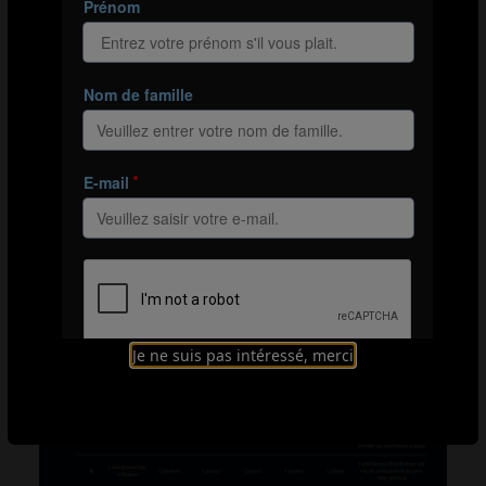
8 joueurs, 1 ballon
16 
Je ne suis pas intéressé, merci