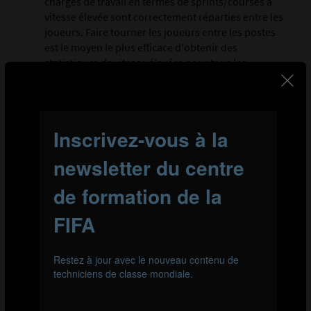
charges de travail en termes de sprints/courses à
vitesse élevée sont correctement réparties entre les
joueurs. Faire tourner les joueurs entre les postes
est le moyen le plus efficace d'obtenir des
statistiques de vitesse élevées pour tous les
joueurs.
La séquence de l’exercice 2 ne comprend pas une
rotation complète de chaque côté. Par conséquent,
pour favoriser au mieux l’équilibre technique, la
deuxième séquence devra être effectuée dans le
sens inverse.
EXERCICE 1 : RETOURNEMENT, RÉCEPTION
ET PASSE EN PROFONDEUR VERS UN
JOUEUR EFFECTUANT UNE COURSE À
VITESSE ÉLEVÉE DANS L’AXE