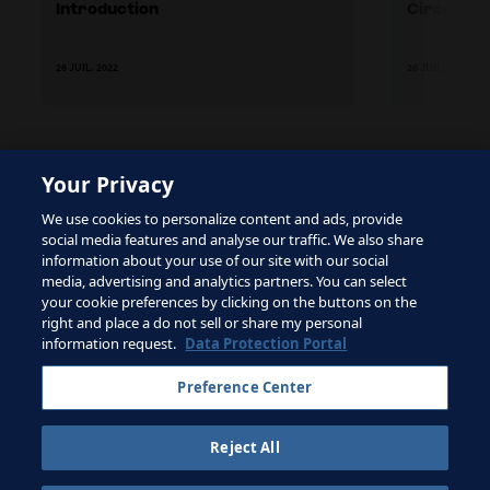
Introduction
Circuit 1
26 JUIL. 2022
26 JUIL. 2022
Your Privacy
The site is protected by reCAPTCHA and the Google
We use cookies to personalize content and ads, provide
Privacy Policy
and
Terms of Service
apply.
social media features and analyse our traffic. We also share
information about your use of our site with our social
media, advertising and analytics partners. You can select
your cookie preferences by clicking on the buttons on the
right and place a do not sell or share my personal
Conditions d'utilisation
information request.
Data Protection Portal
Contacter la FIFA
Preference Center
Inscrivez-vous à la newsletter
Reject All