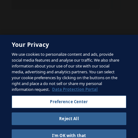
Your Privacy
The site is protected by reCAPTCHA and the Google
We use cookies to personalize content and ads, provide
Privacy Policy
and
Terms of Service
apply.
social media features and analyse our traffic. We also share
information about your use of our site with our social
media, advertising and analytics partners. You can select
your cookie preferences by clicking on the buttons on the
right and place a do not sell or share my personal
Conditions d'utilisation
information request.
Data Protection Portal
Contacter la FIFA
Preference Center
Inscrivez-vous à la newsletter
Reject All
Droits d'auteur ⓒ 1994 - 2026 Fifa.
Tous les droits sont réservés.
I'm OK with that