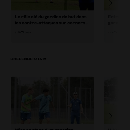
Le rôle clé du gardien de but dans
Entraînem
les contre-attaques sur corners
gardiens
défensifs
21 NOV. 2025
17 NOV. 2025
HOFFENHEIM U-19
Mise en place d’un pressing
U-19 de Ho