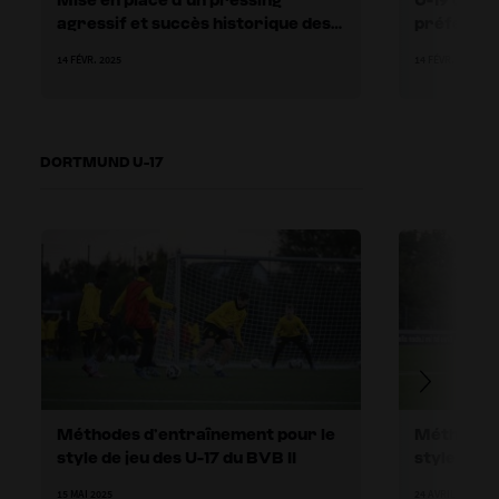
agressif et succès historique des
préférés 
U-19 de Hoffenheim
l’entraîn
14 FÉVR. 2025
14 FÉVR. 2025
DORTMUND U-17
Méthodes d’entraînement pour le
Méthodes 
style de jeu des U-17 du BVB II
style de je
15 MAI 2025
24 AVRIL 2025