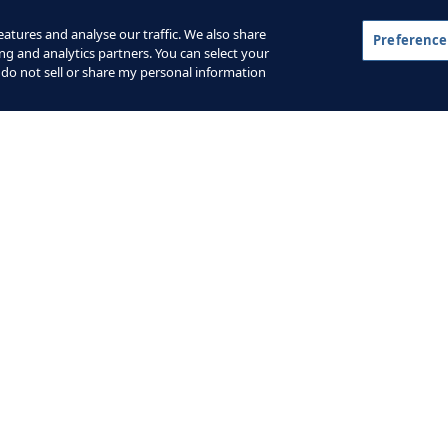
p
n mentale et la nutrition, qui sont
8
l
atures and analyse our traffic. We also share
tes en formation chez IMG.
Preference
ng and analytics partners. You can select your
 do not sell or share my personal information
n mentale fait d’IMG Academy une institution à
ses concurrents. À son précédent poste de
mentale, Greg Young a joué un rôle central
 innovant d’IMG, conçu pour aider les
potentiel. Pour cela, il a collaboré étroitement
s les sports couverts par l’académie,