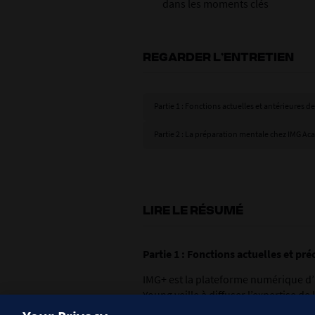
dans les moments clés
REGARDER L’ENTRETIEN
Partie 1 : Fonctions actuelles et antérieures 
Partie 2 : La préparation mentale chez IMG A
LIRE LE RÉSUMÉ
Partie 1 : Fonctions actuelles et p
IMG+ est la plateforme numérique d’IM
Young veille à diffuser l’expertise d
formats numériques accessibles part