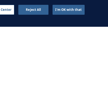
eur de parler de
 SEPT. 2025
’aspect mental »
 Center
Reject All
I'm OK with that