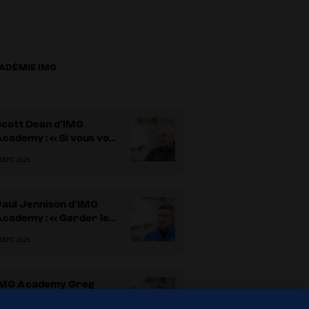
ADÉMIE IMG
Scott Dean d’IMG
cademy : « Si vous vous
onnez à fond, c’est ici
 SEPT. 2025
que vous progresserez
e mieux et le plus vite. »
Paul Jennison d’IMG
Academy : « Garder le
allon hors du but est la
 SEPT. 2025
artie la plus facile »
IMG Academy Greg
oung : « N’ayez pas