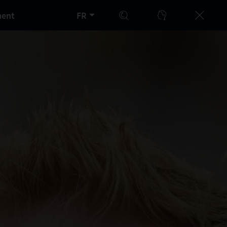
ment
FR