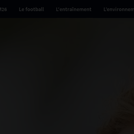
M26
Le football
L'entraînement
L’environne