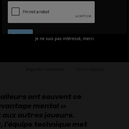
Greg Young : « N’
l’aspect mental »
Je ne suis pas intéressé, merci
Regarder l’entretien
Lire le résumé
balleurs ont souvent ce
 avantage mental »
 aux autres joueurs.
 l’équipe technique met