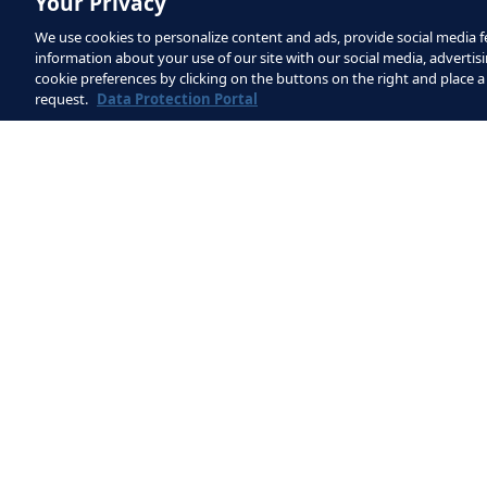
Your Privacy
formations en ligne sur la préparatio
We use cookies to personalize content and ads, provide social media fe
spécialement conçues pour les athlè
information about your use of our site with our social media, advertisi
cookie preferences by clicking on the buttons on the right and place a
La priorité accordée à la préparatio
request.
Data Protection Portal
part, qui se démarque nettement de 
directeur adjoint de la préparation 
dans le développement du programme
athlètes à exploiter pleinement leur 
avec les préparateurs mentaux de tou
notamment le football.