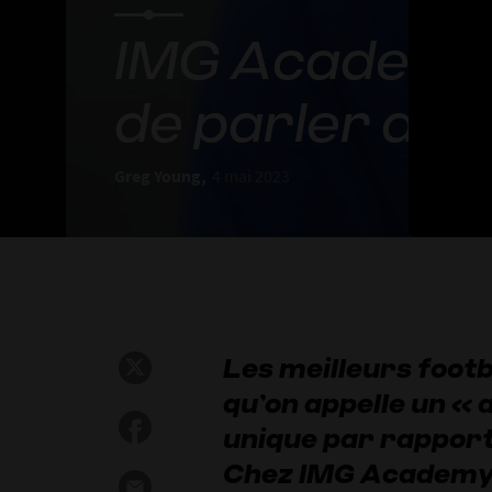
IMG Academy 
de parler de 
Greg Young,
4 mai 2023
Les meilleurs foot
qu’on appelle un «
unique par rapport
Chez IMG Academy,