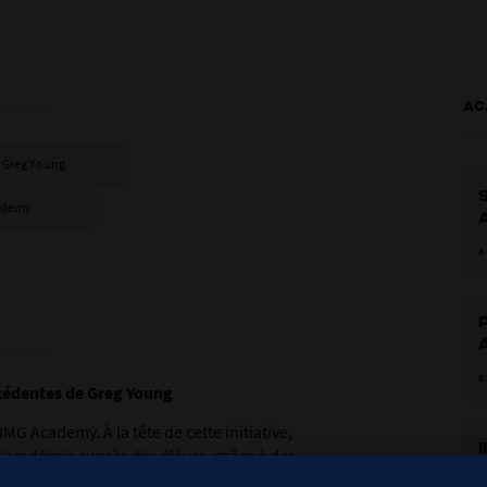
AC
de Greg Young
cademy
A
d
8
l
b
8
p
récédentes de Greg Young
G Academy. À la tête de cette initiative,
e l’académie auprès des élèves, grâce à des
Y
out. Le projet propose actuellement des